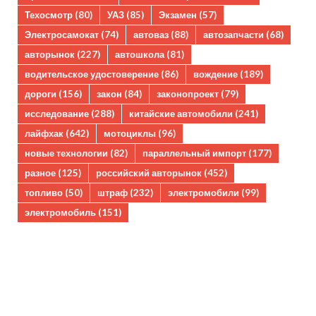
Техосмотр
(80)
УАЗ
(85)
Экзамен
(57)
Электросамокат
(74)
автоваз
(88)
автозапчасти
(68)
авторынок
(227)
автошкола
(81)
водительское удостоверение
(86)
вождение
(189)
дороги
(156)
закон
(84)
законопроект
(79)
исследование
(288)
китайские автомобили
(241)
лайфхак
(642)
мотоциклы
(96)
новые технологии
(82)
параллельный импорт
(177)
разное
(125)
российский авторынок
(452)
топливо
(50)
штраф
(232)
электромобили
(99)
электромобиль
(151)