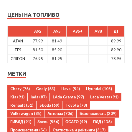
ЦЕНЫ НА ТОПЛИВО
A92
A95
A95+
A98
ДТ
ATAN
77.99
81.49
89.99
TES
81.50
85.90
89.90
GRIFON
75.95
81.95
78.95
МЕТКИ
Chery
(76)
Geely
(63)
Haval
(54)
Hyundai
(105)
Kia
(91)
lada
(87)
LAda Granta
(97)
Lada Vesta
(91)
Renault
(51)
Skoda
(69)
Toyota
(78)
Volkswagen
(85)
Автоваз
(706)
Безопасность
(209)
ГИБДД
(91)
Закон
(556)
ОСАГО
(49)
ПДД
(136)
Происшествия
(56)
Статистика и рейтинги
(317)