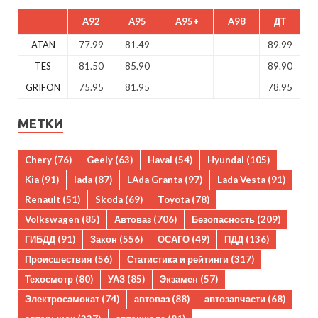
A92
A95
A95+
A98
ДТ
ATAN
77.99
81.49
89.99
TES
81.50
85.90
89.90
GRIFON
75.95
81.95
78.95
МЕТКИ
Chery
(76)
Geely
(63)
Haval
(54)
Hyundai
(105)
Kia
(91)
lada
(87)
LAda Granta
(97)
Lada Vesta
(91)
Renault
(51)
Skoda
(69)
Toyota
(78)
Volkswagen
(85)
Автоваз
(706)
Безопасность
(209)
ГИБДД
(91)
Закон
(556)
ОСАГО
(49)
ПДД
(136)
Происшествия
(56)
Статистика и рейтинги
(317)
Техосмотр
(80)
УАЗ
(85)
Экзамен
(57)
Электросамокат
(74)
автоваз
(88)
автозапчасти
(68)