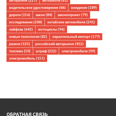
авторынок
(227)
автошкола
(81)
водительское удостоверение
(86)
вождение
(189)
дороги
(156)
закон
(84)
законопроект
(79)
исследование
(288)
китайские автомобили
(241)
лайфхак
(642)
мотоциклы
(96)
новые технологии
(82)
параллельный импорт
(177)
разное
(125)
российский авторынок
(452)
топливо
(50)
штраф
(232)
электромобили
(99)
электромобиль
(151)
ОБРАТНАЯ СВЯЗЬ