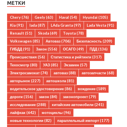
МЕТКИ
Chery
(76)
Geely
(63)
Haval
(54)
Hyundai
(105)
Kia
(91)
lada
(87)
LAda Granta
(97)
Lada Vesta
(91)
Renault
(51)
Skoda
(69)
Toyota
(78)
Volkswagen
(85)
Автоваз
(706)
Безопасность
(209)
ГИБДД
(91)
Закон
(556)
ОСАГО
(49)
ПДД
(136)
Происшествия
(56)
Статистика и рейтинги
(317)
Техосмотр
(80)
УАЗ
(85)
Экзамен
(57)
Электросамокат
(74)
автоваз
(88)
автозапчасти
(68)
авторынок
(227)
автошкола
(81)
водительское удостоверение
(86)
вождение
(189)
дороги
(156)
закон
(84)
законопроект
(79)
исследование
(288)
китайские автомобили
(241)
лайфхак
(642)
мотоциклы
(96)
новые технологии
(82)
параллельный импорт
(177)