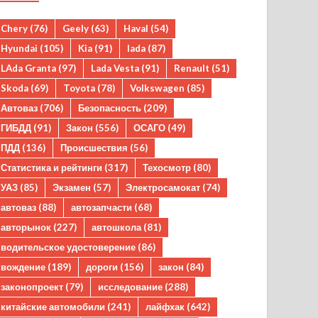
Chery
(76)
Geely
(63)
Haval
(54)
Hyundai
(105)
Kia
(91)
lada
(87)
LAda Granta
(97)
Lada Vesta
(91)
Renault
(51)
Skoda
(69)
Toyota
(78)
Volkswagen
(85)
Автоваз
(706)
Безопасность
(209)
ГИБДД
(91)
Закон
(556)
ОСАГО
(49)
ПДД
(136)
Происшествия
(56)
Статистика и рейтинги
(317)
Техосмотр
(80)
УАЗ
(85)
Экзамен
(57)
Электросамокат
(74)
автоваз
(88)
автозапчасти
(68)
авторынок
(227)
автошкола
(81)
водительское удостоверение
(86)
вождение
(189)
дороги
(156)
закон
(84)
законопроект
(79)
исследование
(288)
китайские автомобили
(241)
лайфхак
(642)