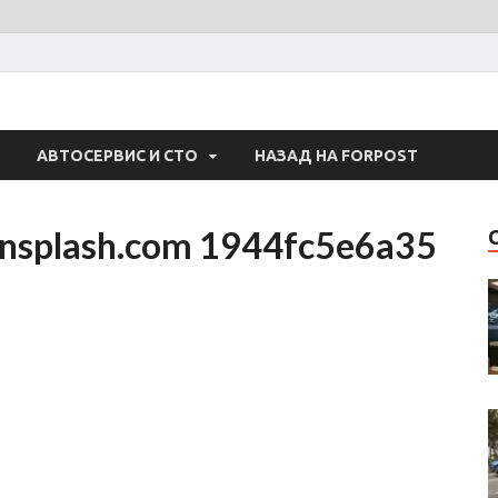
 Авто
АВТОСЕРВИС И СТО
НАЗАД НА FORPOST
unsplash.com 1944fc5e6a35