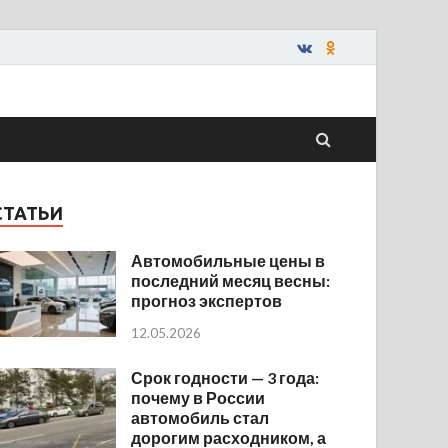
СТАТЬИ
Автомобильные цены в
последний месяц весны:
прогноз экспертов
12.05.2026
Срок годности — 3 года:
почему в России
автомобиль стал
дорогим расходником, а