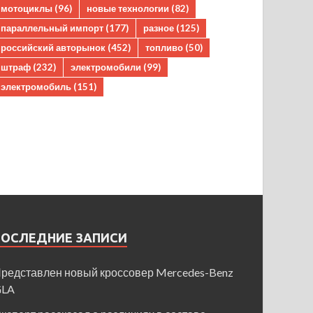
мотоциклы
(96)
новые технологии
(82)
параллельный импорт
(177)
разное
(125)
российский авторынок
(452)
топливо
(50)
штраф
(232)
электромобили
(99)
электромобиль
(151)
ПОСЛЕДНИЕ ЗАПИСИ
редставлен новый кроссовер Mercedes-Benz
GLA