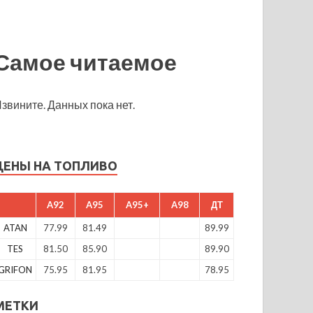
Самое читаемое
звините. Данных пока нет.
ЦЕНЫ НА ТОПЛИВО
A92
A95
A95+
A98
ДТ
ATAN
77.99
81.49
89.99
TES
81.50
85.90
89.90
GRIFON
75.95
81.95
78.95
МЕТКИ