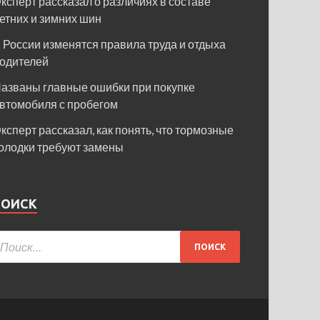
ксперт рассказал о различиях в составе
етних и зимних шин
 России изменятся правила труда и отдыха
одителей
азваны главные ошибки при покупке
втомобиля с пробегом
ксперт рассказал, как понять, что тормозные
олодки требуют замены
ПОИСК