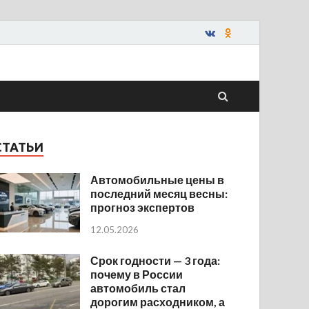
СТАТЬИ
Автомобильные цены в
последний месяц весны:
прогноз экспертов
12.05.2026
Срок годности — 3 года:
почему в России
автомобиль стал
дорогим расходником, а