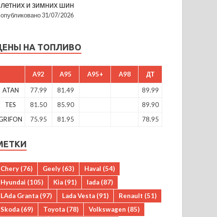
летних и зимних шин
опубликовано 31/07/2026
ЦЕНЫ НА ТОПЛИВО
A92
A95
A95+
A98
ДТ
ATAN
77.99
81.49
89.99
TES
81.50
85.90
89.90
GRIFON
75.95
81.95
78.95
МЕТКИ
Chery
(76)
Geely
(63)
Haval
(54)
Hyundai
(105)
Kia
(91)
lada
(87)
LAda Granta
(97)
Lada Vesta
(91)
Renault
(51)
Skoda
(69)
Toyota
(78)
Volkswagen
(85)