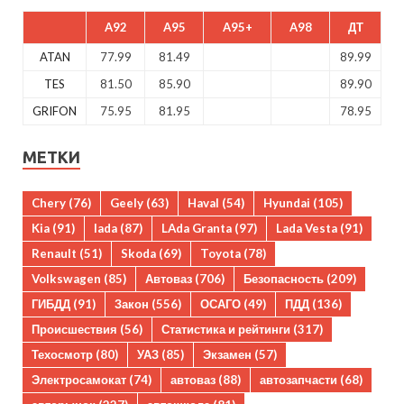
A92
A95
A95+
A98
ДТ
ATAN
77.99
81.49
89.99
TES
81.50
85.90
89.90
GRIFON
75.95
81.95
78.95
МЕТКИ
Chery
(76)
Geely
(63)
Haval
(54)
Hyundai
(105)
Kia
(91)
lada
(87)
LAda Granta
(97)
Lada Vesta
(91)
Renault
(51)
Skoda
(69)
Toyota
(78)
Volkswagen
(85)
Автоваз
(706)
Безопасность
(209)
ГИБДД
(91)
Закон
(556)
ОСАГО
(49)
ПДД
(136)
Происшествия
(56)
Статистика и рейтинги
(317)
Техосмотр
(80)
УАЗ
(85)
Экзамен
(57)
Электросамокат
(74)
автоваз
(88)
автозапчасти
(68)