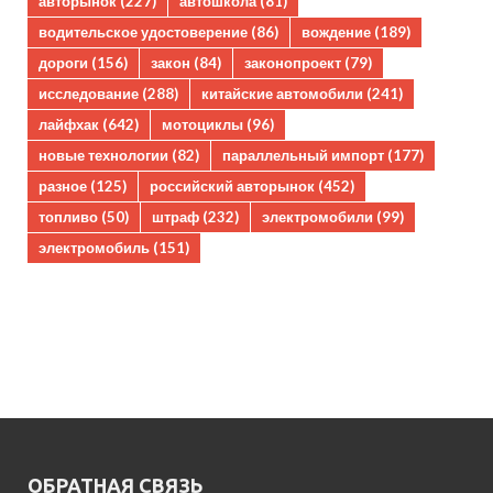
авторынок
(227)
автошкола
(81)
водительское удостоверение
(86)
вождение
(189)
дороги
(156)
закон
(84)
законопроект
(79)
исследование
(288)
китайские автомобили
(241)
лайфхак
(642)
мотоциклы
(96)
новые технологии
(82)
параллельный импорт
(177)
разное
(125)
российский авторынок
(452)
топливо
(50)
штраф
(232)
электромобили
(99)
электромобиль
(151)
ОБРАТНАЯ СВЯЗЬ