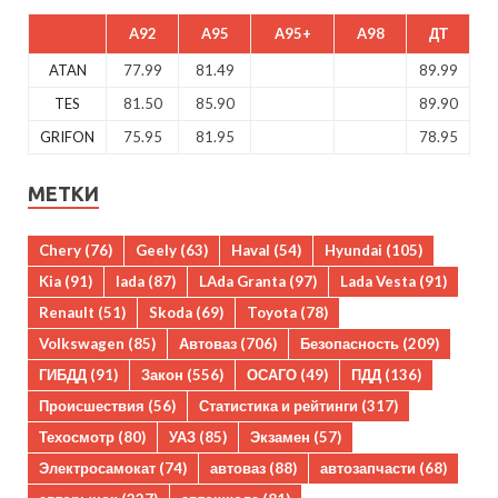
A92
A95
A95+
A98
ДТ
ATAN
77.99
81.49
89.99
TES
81.50
85.90
89.90
GRIFON
75.95
81.95
78.95
МЕТКИ
Chery
(76)
Geely
(63)
Haval
(54)
Hyundai
(105)
Kia
(91)
lada
(87)
LAda Granta
(97)
Lada Vesta
(91)
Renault
(51)
Skoda
(69)
Toyota
(78)
Volkswagen
(85)
Автоваз
(706)
Безопасность
(209)
ГИБДД
(91)
Закон
(556)
ОСАГО
(49)
ПДД
(136)
Происшествия
(56)
Статистика и рейтинги
(317)
Техосмотр
(80)
УАЗ
(85)
Экзамен
(57)
Электросамокат
(74)
автоваз
(88)
автозапчасти
(68)