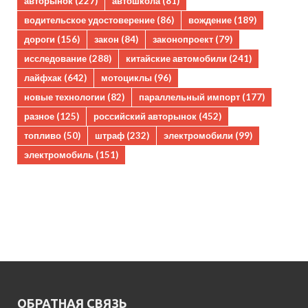
авторынок
(227)
автошкола
(81)
водительское удостоверение
(86)
вождение
(189)
дороги
(156)
закон
(84)
законопроект
(79)
исследование
(288)
китайские автомобили
(241)
лайфхак
(642)
мотоциклы
(96)
новые технологии
(82)
параллельный импорт
(177)
разное
(125)
российский авторынок
(452)
топливо
(50)
штраф
(232)
электромобили
(99)
электромобиль
(151)
ОБРАТНАЯ СВЯЗЬ