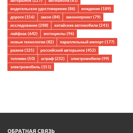
авторынок
(227)
автошкола
(81)
водительское удостоверение
(86)
вождение
(189)
дороги
(156)
закон
(84)
законопроект
(79)
исследование
(288)
китайские автомобили
(241)
лайфхак
(642)
мотоциклы
(96)
новые технологии
(82)
параллельный импорт
(177)
разное
(125)
российский авторынок
(452)
топливо
(50)
штраф
(232)
электромобили
(99)
электромобиль
(151)
ОБРАТНАЯ СВЯЗЬ