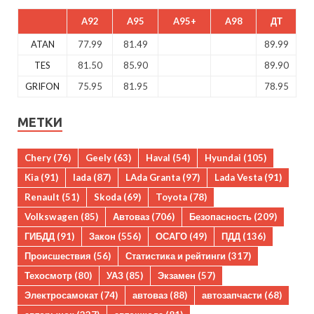
A92
A95
A95+
A98
ДТ
ATAN
77.99
81.49
89.99
TES
81.50
85.90
89.90
GRIFON
75.95
81.95
78.95
МЕТКИ
Chery
(76)
Geely
(63)
Haval
(54)
Hyundai
(105)
Kia
(91)
lada
(87)
LAda Granta
(97)
Lada Vesta
(91)
Renault
(51)
Skoda
(69)
Toyota
(78)
Volkswagen
(85)
Автоваз
(706)
Безопасность
(209)
ГИБДД
(91)
Закон
(556)
ОСАГО
(49)
ПДД
(136)
Происшествия
(56)
Статистика и рейтинги
(317)
Техосмотр
(80)
УАЗ
(85)
Экзамен
(57)
Электросамокат
(74)
автоваз
(88)
автозапчасти
(68)