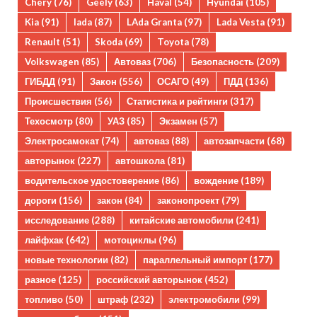
Chery
(76)
Geely
(63)
Haval
(54)
Hyundai
(105)
Kia
(91)
lada
(87)
LAda Granta
(97)
Lada Vesta
(91)
Renault
(51)
Skoda
(69)
Toyota
(78)
Volkswagen
(85)
Автоваз
(706)
Безопасность
(209)
ГИБДД
(91)
Закон
(556)
ОСАГО
(49)
ПДД
(136)
Происшествия
(56)
Статистика и рейтинги
(317)
Техосмотр
(80)
УАЗ
(85)
Экзамен
(57)
Электросамокат
(74)
автоваз
(88)
автозапчасти
(68)
авторынок
(227)
автошкола
(81)
водительское удостоверение
(86)
вождение
(189)
дороги
(156)
закон
(84)
законопроект
(79)
исследование
(288)
китайские автомобили
(241)
лайфхак
(642)
мотоциклы
(96)
новые технологии
(82)
параллельный импорт
(177)
разное
(125)
российский авторынок
(452)
топливо
(50)
штраф
(232)
электромобили
(99)