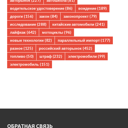
авторынок
(227)
автошкола
(81)
водительское удостоверение
(86)
вождение
(189)
дороги
(156)
закон
(84)
законопроект
(79)
исследование
(288)
китайские автомобили
(241)
лайфхак
(642)
мотоциклы
(96)
новые технологии
(82)
параллельный импорт
(177)
разное
(125)
российский авторынок
(452)
топливо
(50)
штраф
(232)
электромобили
(99)
электромобиль
(151)
ОБРАТНАЯ СВЯЗЬ