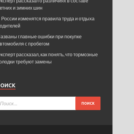
ксперт рассказал о различиях в составе
етних и зимних шин
 России изменятся правила труда и отдыха
одителей
азваны главные ошибки при покупке
втомобиля с пробегом
ксперт рассказал, как понять, что тормозные
олодки требуют замены
ПОИСК