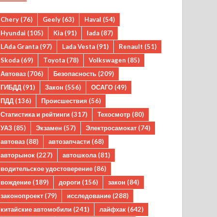
Chery
(76)
Geely
(63)
Haval
(54)
Hyundai
(105)
Kia
(91)
lada
(87)
LAda Granta
(97)
Lada Vesta
(91)
Renault
(51)
Skoda
(69)
Toyota
(78)
Volkswagen
(85)
Автоваз
(706)
Безопасность
(209)
ГИБДД
(91)
Закон
(556)
ОСАГО
(49)
ПДД
(136)
Происшествия
(56)
Статистика и рейтинги
(317)
Техосмотр
(80)
УАЗ
(85)
Экзамен
(57)
Электросамокат
(74)
автоваз
(88)
автозапчасти
(68)
авторынок
(227)
автошкола
(81)
водительское удостоверение
(86)
вождение
(189)
дороги
(156)
закон
(84)
законопроект
(79)
исследование
(288)
китайские автомобили
(241)
лайфхак
(642)