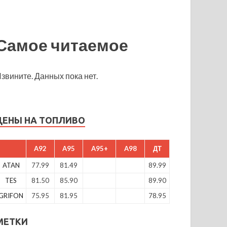
Самое читаемое
звините. Данных пока нет.
ЦЕНЫ НА ТОПЛИВО
A92
A95
A95+
A98
ДТ
ATAN
77.99
81.49
89.99
TES
81.50
85.90
89.90
GRIFON
75.95
81.95
78.95
МЕТКИ