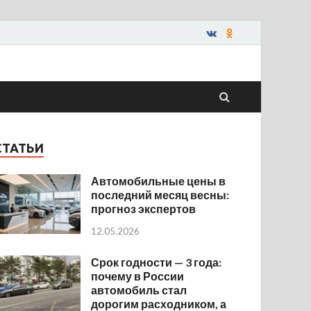
СТАТЬИ
Автомобильные цены в
последний месяц весны:
прогноз экспертов
12.05.2026
Срок годности — 3 года:
почему в России
автомобиль стал
дорогим расходником, а