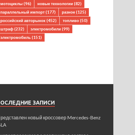
мотоциклы
(96)
новые технологии
(82)
параллельный импорт
(177)
разное
(125)
российский авторынок
(452)
топливо
(50)
штраф
(232)
электромобили
(99)
электромобиль
(151)
ПОСЛЕДНИЕ ЗАПИСИ
редставлен новый кроссовер Mercedes-Benz
GLA