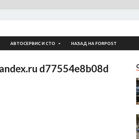
 Авто
АВТОСЕРВИС И СТО
НАЗАД НА FORPOST
yandex.ru d77554e8b08d