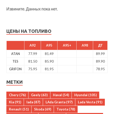
Извините. Данных пока нет.
ЦЕНЫ НА ТОПЛИВО
A92
A95
A95+
A98
ДТ
ATAN
77.99
81.49
89.99
TES
81.50
85.90
89.90
GRIFON
75.95
81.95
78.95
МЕТКИ
Chery
(76)
Geely
(63)
Haval
(54)
Hyundai
(105)
Kia
(91)
lada
(87)
LAda Granta
(97)
Lada Vesta
(91)
Renault
(51)
Skoda
(69)
Toyota
(78)