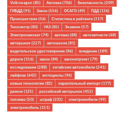
Volkswagen
(85)
Автоваз
(706)
Безопасность
(209)
ГИБДД
(91)
Закон
(556)
ОСАГО
(49)
ПДД
(136)
Происшествия
(56)
Статистика и рейтинги
(317)
Техосмотр
(80)
УАЗ
(85)
Экзамен
(57)
Электросамокат
(74)
автоваз
(88)
автозапчасти
(68)
авторынок
(227)
автошкола
(81)
водительское удостоверение
(86)
вождение
(189)
дороги
(156)
закон
(84)
законопроект
(79)
исследование
(288)
китайские автомобили
(241)
лайфхак
(642)
мотоциклы
(96)
новые технологии
(82)
параллельный импорт
(177)
разное
(125)
российский авторынок
(452)
топливо
(50)
штраф
(232)
электромобили
(99)
электромобиль
(151)