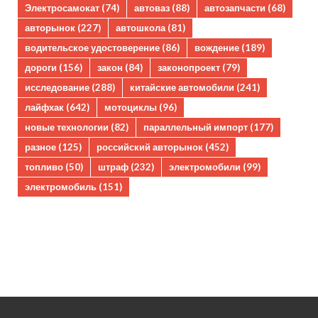
Электросамокат
(74)
автоваз
(88)
автозапчасти
(68)
авторынок
(227)
автошкола
(81)
водительское удостоверение
(86)
вождение
(189)
дороги
(156)
закон
(84)
законопроект
(79)
исследование
(288)
китайские автомобили
(241)
лайфхак
(642)
мотоциклы
(96)
новые технологии
(82)
параллельный импорт
(177)
разное
(125)
российский авторынок
(452)
топливо
(50)
штраф
(232)
электромобили
(99)
электромобиль
(151)