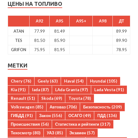
ЦЕНЫ НА ТОПЛИВО
A92
A95
A95+
A98
ДТ
ATAN
77.99
81.49
89.99
TES
81.50
85.90
89.90
GRIFON
75.95
81.95
78.95
МЕТКИ
Chery
(76)
Geely
(63)
Haval
(54)
Hyundai
(105)
Kia
(91)
lada
(87)
LAda Granta
(97)
Lada Vesta
(91)
Renault
(51)
Skoda
(69)
Toyota
(78)
Volkswagen
(85)
Автоваз
(706)
Безопасность
(209)
ГИБДД
(91)
Закон
(556)
ОСАГО
(49)
ПДД
(136)
Происшествия
(56)
Статистика и рейтинги
(317)
Техосмотр
(80)
УАЗ
(85)
Экзамен
(57)