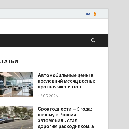
СТАТЬИ
Автомобильные цены в
последний месяц весны:
прогноз экспертов
12.05.2026
Срок годности — 3 года:
почему в России
автомобиль стал
дорогим расходником, а