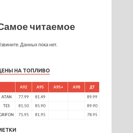
Самое читаемое
звините. Данных пока нет.
ЦЕНЫ НА ТОПЛИВО
A92
A95
A95+
A98
ДТ
ATAN
77.99
81.49
89.99
TES
81.50
85.90
89.90
GRIFON
75.95
81.95
78.95
МЕТКИ