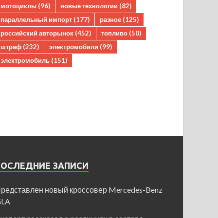
мотоциклы
(96)
новые технологии
(82)
параллельный импорт
(177)
разное
(125)
российский авторынок
(452)
топливо
(50)
штраф
(232)
электромобили
(99)
электромобиль
(151)
ПОСЛЕДНИЕ ЗАПИСИ
редставлен новый кроссовер Mercedes-Benz
GLA