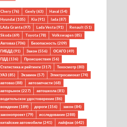
Chery
(76)
Geely
(63)
Haval
(54)
Hyundai
(105)
Kia
(91)
lada
(87)
LAda Granta
(97)
Lada Vesta
(91)
Renault
(51)
Skoda
(69)
Toyota
(78)
Volkswagen
(85)
Автоваз
(706)
Безопасность
(209)
ГИБДД
(91)
Закон
(556)
ОСАГО
(49)
ПДД
(136)
Происшествия
(56)
Статистика и рейтинги
(317)
Техосмотр
(80)
УАЗ
(85)
Экзамен
(57)
Электросамокат
(74)
автоваз
(88)
автозапчасти
(68)
авторынок
(227)
автошкола
(81)
водительское удостоверение
(86)
вождение
(189)
дороги
(156)
закон
(84)
законопроект
(79)
исследование
(288)
китайские автомобили
(241)
лайфхак
(642)