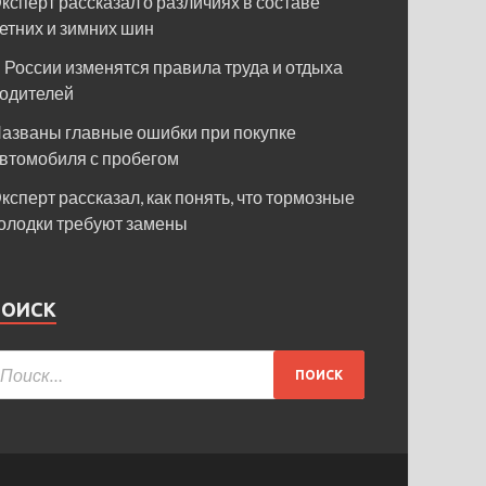
ксперт рассказал о различиях в составе
етних и зимних шин
 России изменятся правила труда и отдыха
одителей
азваны главные ошибки при покупке
втомобиля с пробегом
ксперт рассказал, как понять, что тормозные
олодки требуют замены
ПОИСК