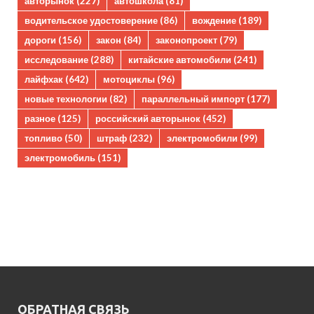
авторынок
(227)
автошкола
(81)
водительское удостоверение
(86)
вождение
(189)
дороги
(156)
закон
(84)
законопроект
(79)
исследование
(288)
китайские автомобили
(241)
лайфхак
(642)
мотоциклы
(96)
новые технологии
(82)
параллельный импорт
(177)
разное
(125)
российский авторынок
(452)
топливо
(50)
штраф
(232)
электромобили
(99)
электромобиль
(151)
ОБРАТНАЯ СВЯЗЬ