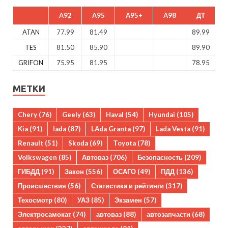
A92
A95
A95+
A98
ДТ
ATAN
77.99
81.49
89.99
TES
81.50
85.90
89.90
GRIFON
75.95
81.95
78.95
МЕТКИ
Chery
(76)
Geely
(63)
Haval
(54)
Hyundai
(105)
Kia
(91)
lada
(87)
LAda Granta
(97)
Lada Vesta
(91)
Renault
(51)
Skoda
(69)
Toyota
(78)
Volkswagen
(85)
Автоваз
(706)
Безопасность
(209)
ГИБДД
(91)
Закон
(556)
ОСАГО
(49)
ПДД
(136)
Происшествия
(56)
Статистика и рейтинги
(317)
Техосмотр
(80)
УАЗ
(85)
Экзамен
(57)
Электросамокат
(74)
автоваз
(88)
автозапчасти
(68)