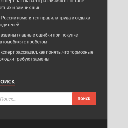
ксперт рассказал о различиях в составе
етних и зимних шин
 России изменятся правила труда и отдыха
одителей
азваны главные ошибки при покупке
втомобиля с пробегом
ксперт рассказал, как понять, что тормозные
олодки требуют замены
ПОИСК