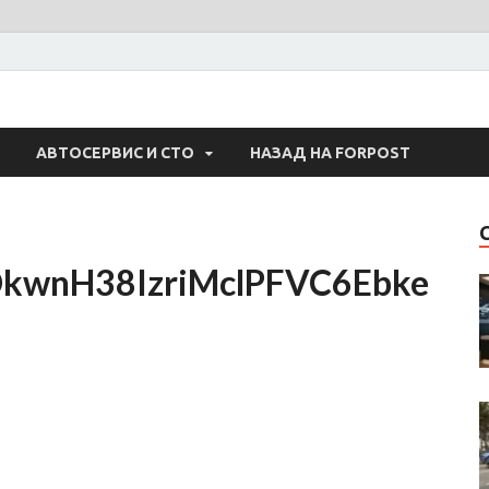
 Авто
АВТОСЕРВИС И СТО
НАЗАД НА FORPOST
kwnH38IzriMclPFVC6Ebke