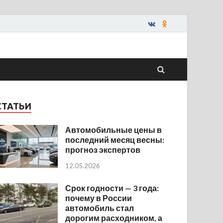
СТАТЬИ
Автомобильные цены в
последний месяц весны:
прогноз экспертов
12.05.2026
Срок годности — 3 года:
почему в России
автомобиль стал
дорогим расходником, а