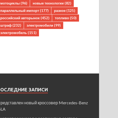
мотоциклы
(96)
новые технологии
(82)
параллельный импорт
(177)
разное
(125)
российский авторынок
(452)
топливо
(50)
штраф
(232)
электромобили
(99)
электромобиль
(151)
ПОСЛЕДНИЕ ЗАПИСИ
редставлен новый кроссовер Mercedes-Benz
GLA