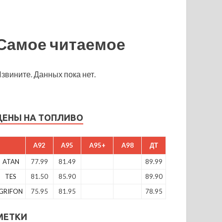
Самое читаемое
звините. Данных пока нет.
ЦЕНЫ НА ТОПЛИВО
A92
A95
A95+
A98
ДТ
ATAN
77.99
81.49
89.99
TES
81.50
85.90
89.90
GRIFON
75.95
81.95
78.95
МЕТКИ