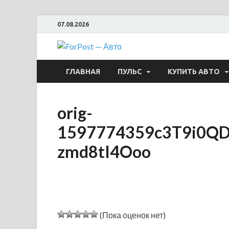
07.08.2026
ForPost —
ГЛАВНАЯ
ПУЛЬС
КУПИТЬ АВТО
orig-
1597774359c3T9i0QD
zmd8tI4Ooo
(Пока оценок нет)