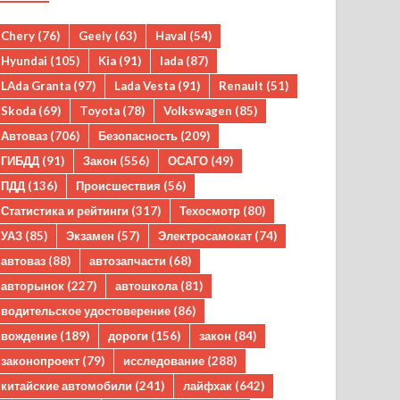
Chery
(76)
Geely
(63)
Haval
(54)
Hyundai
(105)
Kia
(91)
lada
(87)
LAda Granta
(97)
Lada Vesta
(91)
Renault
(51)
Skoda
(69)
Toyota
(78)
Volkswagen
(85)
Автоваз
(706)
Безопасность
(209)
ГИБДД
(91)
Закон
(556)
ОСАГО
(49)
ПДД
(136)
Происшествия
(56)
Статистика и рейтинги
(317)
Техосмотр
(80)
УАЗ
(85)
Экзамен
(57)
Электросамокат
(74)
автоваз
(88)
автозапчасти
(68)
авторынок
(227)
автошкола
(81)
водительское удостоверение
(86)
вождение
(189)
дороги
(156)
закон
(84)
законопроект
(79)
исследование
(288)
китайские автомобили
(241)
лайфхак
(642)