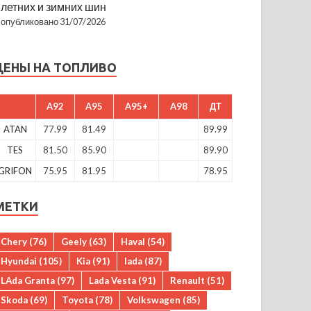
летних и зимних шин
опубликовано 31/07/2026
ЦЕНЫ НА ТОПЛИВО
A92
A95
A95+
A98
ДТ
ATAN
77.99
81.49
89.99
TES
81.50
85.90
89.90
GRIFON
75.95
81.95
78.95
МЕТКИ
Chery
(76)
Geely
(63)
Haval
(54)
Hyundai
(105)
Kia
(91)
lada
(87)
LAda Granta
(97)
Lada Vesta
(91)
Renault
(51)
Skoda
(69)
Toyota
(78)
Volkswagen
(85)