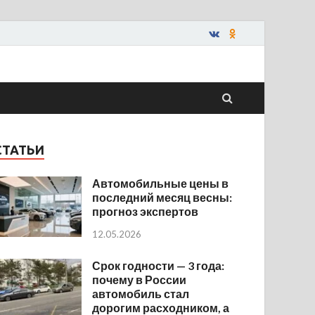
СТАТЬИ
Автомобильные цены в
последний месяц весны:
прогноз экспертов
12.05.2026
Срок годности — 3 года:
почему в России
автомобиль стал
дорогим расходником, а