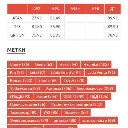
A92
A95
A95+
A98
ДТ
ATAN
77.99
81.49
89.99
TES
81.50
85.90
89.90
GRIFON
75.95
81.95
78.95
МЕТКИ
Chery
(76)
Geely
(63)
Haval
(54)
Hyundai
(105)
Kia
(91)
lada
(87)
LAda Granta
(97)
Lada Vesta
(91)
Renault
(51)
Skoda
(69)
Toyota
(78)
Volkswagen
(85)
Автоваз
(706)
Безопасность
(209)
ГИБДД
(91)
Закон
(556)
ОСАГО
(49)
ПДД
(136)
Происшествия
(56)
Статистика и рейтинги
(317)
Техосмотр
(80)
УАЗ
(85)
Экзамен
(57)
Электросамокат
(74)
автоваз
(88)
автозапчасти
(68)