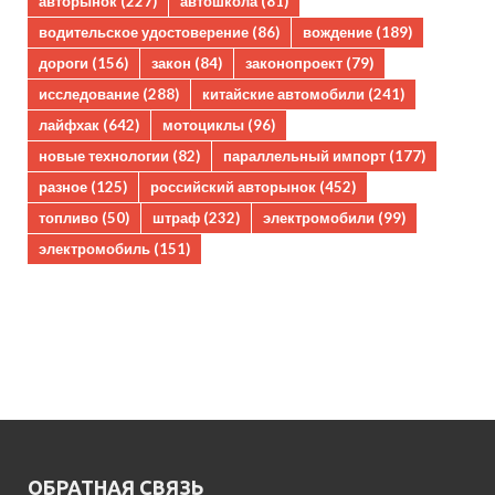
авторынок
(227)
автошкола
(81)
водительское удостоверение
(86)
вождение
(189)
дороги
(156)
закон
(84)
законопроект
(79)
исследование
(288)
китайские автомобили
(241)
лайфхак
(642)
мотоциклы
(96)
новые технологии
(82)
параллельный импорт
(177)
разное
(125)
российский авторынок
(452)
топливо
(50)
штраф
(232)
электромобили
(99)
электромобиль
(151)
ОБРАТНАЯ СВЯЗЬ