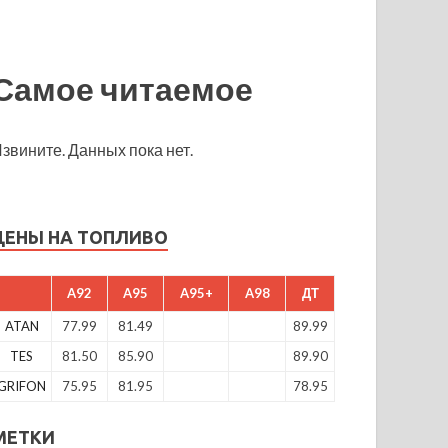
Самое читаемое
звините. Данных пока нет.
ЦЕНЫ НА ТОПЛИВО
A92
A95
A95+
A98
ДТ
ATAN
77.99
81.49
89.99
TES
81.50
85.90
89.90
GRIFON
75.95
81.95
78.95
МЕТКИ