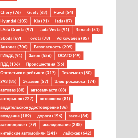
Chery
(76)
Geely
(63)
Haval
(54)
Hyundai
(105)
Kia
(91)
lada
(87)
LAda Granta
(97)
Lada Vesta
(91)
Renault
(51)
Skoda
(69)
Toyota
(78)
Volkswagen
(85)
Автоваз
(706)
Безопасность
(209)
ГИБДД
(91)
Закон
(556)
ОСАГО
(49)
ПДД
(136)
Происшествия
(56)
Статистика и рейтинги
(317)
Техосмотр
(80)
УАЗ
(85)
Экзамен
(57)
Электросамокат
(74)
автоваз
(88)
автозапчасти
(68)
авторынок
(227)
автошкола
(81)
водительское удостоверение
(86)
вождение
(189)
дороги
(156)
закон
(84)
законопроект
(79)
исследование
(288)
китайские автомобили
(241)
лайфхак
(642)