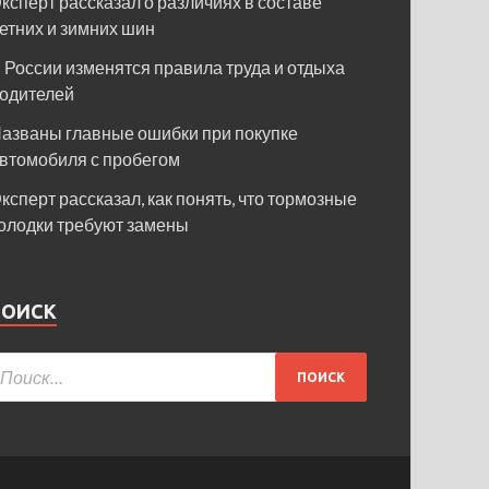
ксперт рассказал о различиях в составе
етних и зимних шин
 России изменятся правила труда и отдыха
одителей
азваны главные ошибки при покупке
втомобиля с пробегом
ксперт рассказал, как понять, что тормозные
олодки требуют замены
ПОИСК