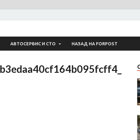
 Авто
АВТОСЕРВИС И СТО
НАЗАД НА FORPOST
3edaa40cf164b095fcff4_