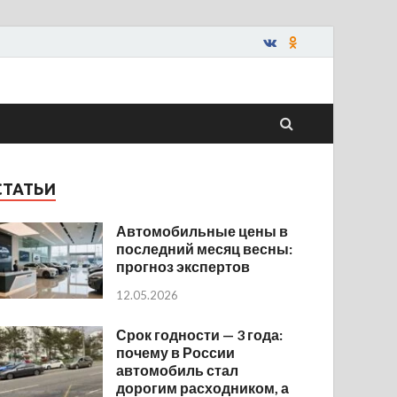
СТАТЬИ
Автомобильные цены в
последний месяц весны:
прогноз экспертов
12.05.2026
Срок годности — 3 года:
почему в России
автомобиль стал
дорогим расходником, а