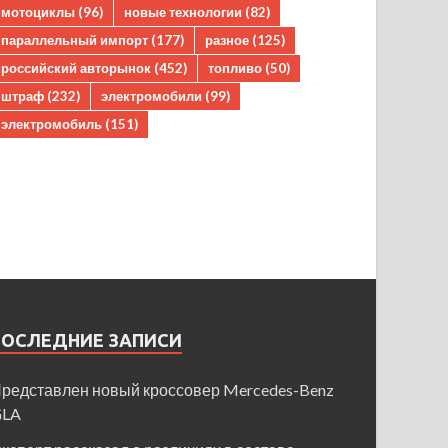
мотоциклы
(96)
новые технологии
(82)
параллельный импорт
(177)
разное
(125)
российский авторынок
(452)
топливо
(50)
штраф
(232)
электромобили
(99)
электромобиль
(151)
ПОСЛЕДНИЕ ЗАПИСИ
редставлен новый кроссовер Mercedes-Benz
GLA