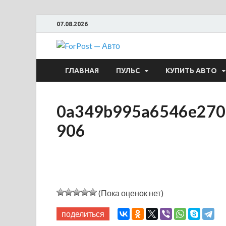
07.08.2026
ForPost —
ГЛАВНАЯ
ПУЛЬС
КУПИТЬ АВТО
0a349b995a6546e270b
906
(Пока оценок нет)
поделиться