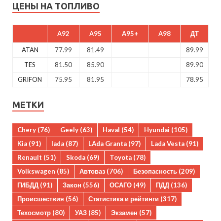
ЦЕНЫ НА ТОПЛИВО
A92
A95
A95+
A98
ДТ
ATAN
77.99
81.49
89.99
TES
81.50
85.90
89.90
GRIFON
75.95
81.95
78.95
МЕТКИ
Chery
(76)
Geely
(63)
Haval
(54)
Hyundai
(105)
Kia
(91)
lada
(87)
LAda Granta
(97)
Lada Vesta
(91)
Renault
(51)
Skoda
(69)
Toyota
(78)
Volkswagen
(85)
Автоваз
(706)
Безопасность
(209)
ГИБДД
(91)
Закон
(556)
ОСАГО
(49)
ПДД
(136)
Происшествия
(56)
Статистика и рейтинги
(317)
Техосмотр
(80)
УАЗ
(85)
Экзамен
(57)