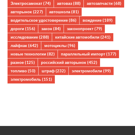
Электросамокат
(74)
автоваз
(88)
автозапчасти
(68)
авторынок
(227)
автошкола
(81)
водительское удостоверение
(86)
вождение
(189)
дороги
(156)
закон
(84)
законопроект
(79)
исследование
(288)
китайские автомобили
(241)
лайфхак
(642)
мотоциклы
(96)
новые технологии
(82)
параллельный импорт
(177)
разное
(125)
российский авторынок
(452)
топливо
(50)
штраф
(232)
электромобили
(99)
электромобиль
(151)