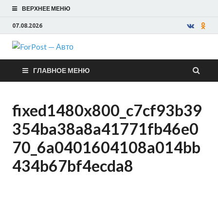
ВЕРХНЕЕ МЕНЮ
07.08.2026
ForPost —
ГЛАВНОЕ МЕНЮ
Авто
fixed1480x800_c7cf93b39
354ba38a8a41771fb46e0
70_6a0401604108a014bb
434b67bf4ecda8