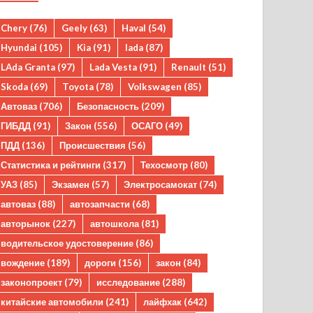
Chery
(76)
Geely
(63)
Haval
(54)
Hyundai
(105)
Kia
(91)
lada
(87)
LAda Granta
(97)
Lada Vesta
(91)
Renault
(51)
Skoda
(69)
Toyota
(78)
Volkswagen
(85)
Автоваз
(706)
Безопасность
(209)
ГИБДД
(91)
Закон
(556)
ОСАГО
(49)
ПДД
(136)
Происшествия
(56)
Статистика и рейтинги
(317)
Техосмотр
(80)
УАЗ
(85)
Экзамен
(57)
Электросамокат
(74)
автоваз
(88)
автозапчасти
(68)
авторынок
(227)
автошкола
(81)
водительское удостоверение
(86)
вождение
(189)
дороги
(156)
закон
(84)
законопроект
(79)
исследование
(288)
китайские автомобили
(241)
лайфхак
(642)