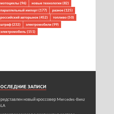
мотоциклы
(96)
новые технологии
(82)
параллельный импорт
(177)
разное
(125)
российский авторынок
(452)
топливо
(50)
штраф
(232)
электромобили
(99)
электромобиль
(151)
ПОСЛЕДНИЕ ЗАПИСИ
редставлен новый кроссовер Mercedes-Benz
GLA