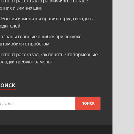
ксперт рассказал о различиях в составе
етних и зимних шин
 России изменятся правила труда и отдыха
одителей
азваны главные ошибки при покупке
втомобиля с пробегом
ксперт рассказал, как понять, что тормозные
олодки требуют замены
ПОИСК