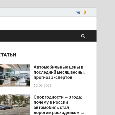
СТАТЬИ
Автомобильные цены в
последний месяц весны:
прогноз экспертов
12.05.2026
Срок годности — 3 года:
почему в России
автомобиль стал
дорогим расходником, а