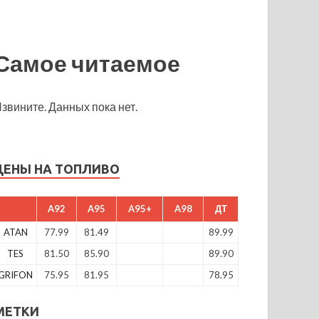
Самое читаемое
звините. Данных пока нет.
ЦЕНЫ НА ТОПЛИВО
A92
A95
A95+
A98
ДТ
ATAN
77.99
81.49
89.99
TES
81.50
85.90
89.90
GRIFON
75.95
81.95
78.95
МЕТКИ