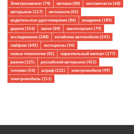
Электросамокат
(74)
автоваз
(88)
автозапчасти
(68)
авторынок
(227)
автошкола
(81)
водительское удостоверение
(86)
вождение
(189)
дороги
(156)
закон
(84)
законопроект
(79)
исследование
(288)
китайские автомобили
(241)
лайфхак
(642)
мотоциклы
(96)
новые технологии
(82)
параллельный импорт
(177)
разное
(125)
российский авторынок
(452)
топливо
(50)
штраф
(232)
электромобили
(99)
электромобиль
(151)