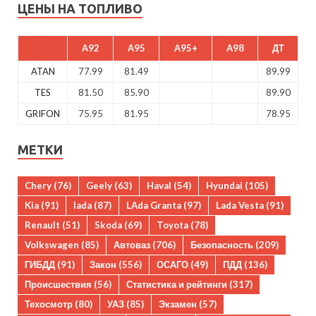
ЦЕНЫ НА ТОПЛИВО
A92
A95
A95+
A98
ДТ
ATAN
77.99
81.49
89.99
TES
81.50
85.90
89.90
GRIFON
75.95
81.95
78.95
МЕТКИ
Chery
(76)
Geely
(63)
Haval
(54)
Hyundai
(105)
Kia
(91)
lada
(87)
LAda Granta
(97)
Lada Vesta
(91)
Renault
(51)
Skoda
(69)
Toyota
(78)
Volkswagen
(85)
Автоваз
(706)
Безопасность
(209)
ГИБДД
(91)
Закон
(556)
ОСАГО
(49)
ПДД
(136)
Происшествия
(56)
Статистика и рейтинги
(317)
Техосмотр
(80)
УАЗ
(85)
Экзамен
(57)