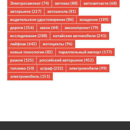
Электросамокат
(74)
автоваз
(88)
автозапчасти
(68)
авторынок
(227)
автошкола
(81)
водительское удостоверение
(86)
вождение
(189)
дороги
(156)
закон
(84)
законопроект
(79)
исследование
(288)
китайские автомобили
(241)
лайфхак
(642)
мотоциклы
(96)
новые технологии
(82)
параллельный импорт
(177)
разное
(125)
российский авторынок
(452)
топливо
(50)
штраф
(232)
электромобили
(99)
электромобиль
(151)