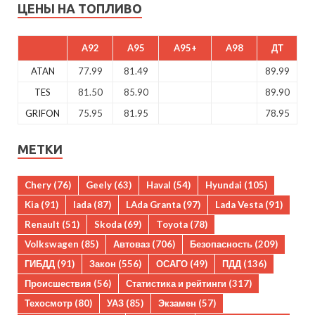
ЦЕНЫ НА ТОПЛИВО
A92
A95
A95+
A98
ДТ
ATAN
77.99
81.49
89.99
TES
81.50
85.90
89.90
GRIFON
75.95
81.95
78.95
МЕТКИ
Chery
(76)
Geely
(63)
Haval
(54)
Hyundai
(105)
Kia
(91)
lada
(87)
LAda Granta
(97)
Lada Vesta
(91)
Renault
(51)
Skoda
(69)
Toyota
(78)
Volkswagen
(85)
Автоваз
(706)
Безопасность
(209)
ГИБДД
(91)
Закон
(556)
ОСАГО
(49)
ПДД
(136)
Происшествия
(56)
Статистика и рейтинги
(317)
Техосмотр
(80)
УАЗ
(85)
Экзамен
(57)