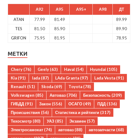
A92
A95
A95+
A98
ДТ
ATAN
77.99
81.49
89.99
TES
81.50
85.90
89.90
GRIFON
75.95
81.95
78.95
МЕТКИ
Chery
(76)
Geely
(63)
Haval
(54)
Hyundai
(105)
Kia
(91)
lada
(87)
LAda Granta
(97)
Lada Vesta
(91)
Renault
(51)
Skoda
(69)
Toyota
(78)
Volkswagen
(85)
Автоваз
(706)
Безопасность
(209)
ГИБДД
(91)
Закон
(556)
ОСАГО
(49)
ПДД
(136)
Происшествия
(56)
Статистика и рейтинги
(317)
Техосмотр
(80)
УАЗ
(85)
Экзамен
(57)
Электросамокат
(74)
автоваз
(88)
автозапчасти
(68)