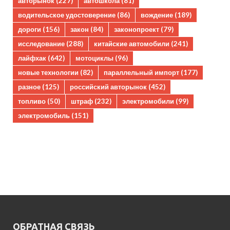
авторынок
(227)
автошкола
(81)
водительское удостоверение
(86)
вождение
(189)
дороги
(156)
закон
(84)
законопроект
(79)
исследование
(288)
китайские автомобили
(241)
лайфхак
(642)
мотоциклы
(96)
новые технологии
(82)
параллельный импорт
(177)
разное
(125)
российский авторынок
(452)
топливо
(50)
штраф
(232)
электромобили
(99)
электромобиль
(151)
ОБРАТНАЯ СВЯЗЬ