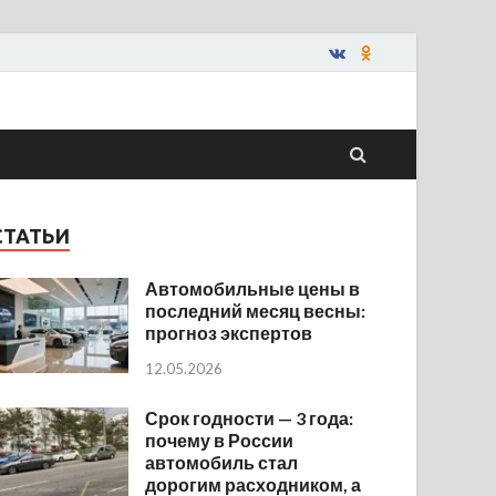
СТАТЬИ
Автомобильные цены в
последний месяц весны:
прогноз экспертов
12.05.2026
Срок годности — 3 года:
почему в России
автомобиль стал
дорогим расходником, а