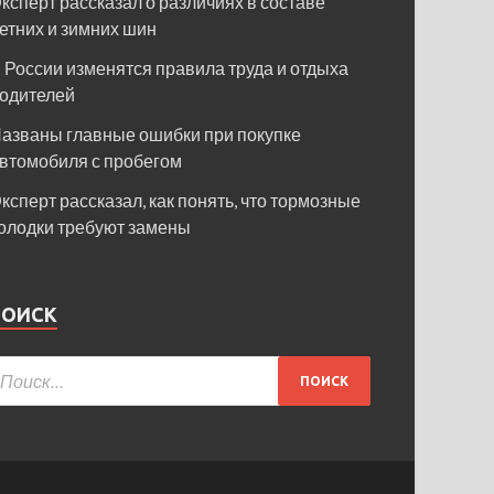
ксперт рассказал о различиях в составе
етних и зимних шин
 России изменятся правила труда и отдыха
одителей
азваны главные ошибки при покупке
втомобиля с пробегом
ксперт рассказал, как понять, что тормозные
олодки требуют замены
ПОИСК