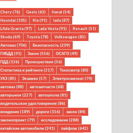
Chery
(76)
Geely
(63)
Haval
(54)
Hyundai
(105)
Kia
(91)
lada
(87)
LAda Granta
(97)
Lada Vesta
(91)
Renault
(51)
Skoda
(69)
Toyota
(78)
Volkswagen
(85)
Автоваз
(706)
Безопасность
(209)
ГИБДД
(91)
Закон
(556)
ОСАГО
(49)
ПДД
(136)
Происшествия
(56)
Статистика и рейтинги
(317)
Техосмотр
(80)
УАЗ
(85)
Экзамен
(57)
Электросамокат
(74)
автоваз
(88)
автозапчасти
(68)
авторынок
(227)
автошкола
(81)
водительское удостоверение
(86)
вождение
(189)
дороги
(156)
закон
(84)
законопроект
(79)
исследование
(288)
китайские автомобили
(241)
лайфхак
(642)