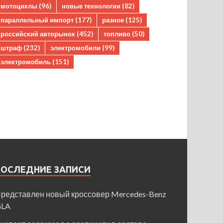
мотоциклы
(96)
новые технологии
(82)
параллельный импорт
(177)
разное
(125)
российский авторынок
(452)
топливо
(50)
штраф
(232)
электромобили
(99)
электромобиль
(151)
ПОСЛЕДНИЕ ЗАПИСИ
редставлен новый кроссовер Mercedes-Benz
GLA