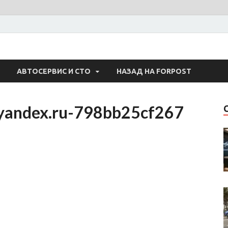
 Авто
АВТОСЕРВИС И СТО
НАЗАД НА FORPOST
yandex.ru-798bb25cf267