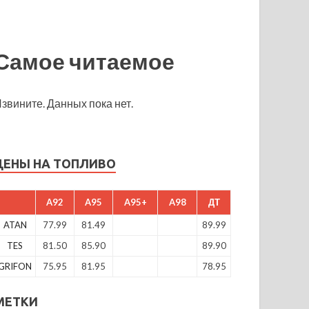
Самое читаемое
звините. Данных пока нет.
ЦЕНЫ НА ТОПЛИВО
A92
A95
A95+
A98
ДТ
ATAN
77.99
81.49
89.99
TES
81.50
85.90
89.90
GRIFON
75.95
81.95
78.95
МЕТКИ