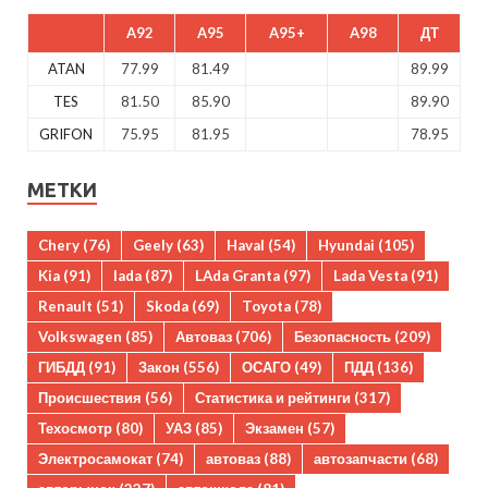
A92
A95
A95+
A98
ДТ
ATAN
77.99
81.49
89.99
TES
81.50
85.90
89.90
GRIFON
75.95
81.95
78.95
МЕТКИ
Chery
(76)
Geely
(63)
Haval
(54)
Hyundai
(105)
Kia
(91)
lada
(87)
LAda Granta
(97)
Lada Vesta
(91)
Renault
(51)
Skoda
(69)
Toyota
(78)
Volkswagen
(85)
Автоваз
(706)
Безопасность
(209)
ГИБДД
(91)
Закон
(556)
ОСАГО
(49)
ПДД
(136)
Происшествия
(56)
Статистика и рейтинги
(317)
Техосмотр
(80)
УАЗ
(85)
Экзамен
(57)
Электросамокат
(74)
автоваз
(88)
автозапчасти
(68)