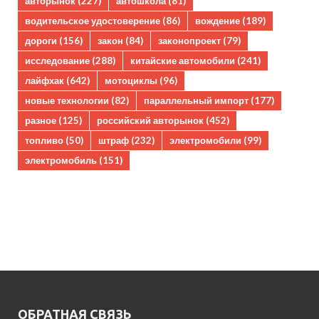
авторынок
(227)
автошкола
(81)
водительское удостоверение
(86)
вождение
(189)
дороги
(156)
закон
(84)
законопроект
(79)
исследование
(288)
китайские автомобили
(241)
лайфхак
(642)
мотоциклы
(96)
новые технологии
(82)
параллельный импорт
(177)
разное
(125)
российский авторынок
(452)
топливо
(50)
штраф
(232)
электромобили
(99)
электромобиль
(151)
ОБРАТНАЯ СВЯЗЬ