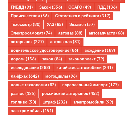
ГИБДД
(91)
Закон
(556)
ОСАГО
(49)
ПДД
(136)
Происшествия
(56)
Статистика и рейтинги
(317)
Техосмотр
(80)
УАЗ
(85)
Экзамен
(57)
Электросамокат
(74)
автоваз
(88)
автозапчасти
(68)
авторынок
(227)
автошкола
(81)
водительское удостоверение
(86)
вождение
(189)
дороги
(156)
закон
(84)
законопроект
(79)
исследование
(288)
китайские автомобили
(241)
лайфхак
(642)
мотоциклы
(96)
новые технологии
(82)
параллельный импорт
(177)
разное
(125)
российский авторынок
(452)
топливо
(50)
штраф
(232)
электромобили
(99)
электромобиль
(151)