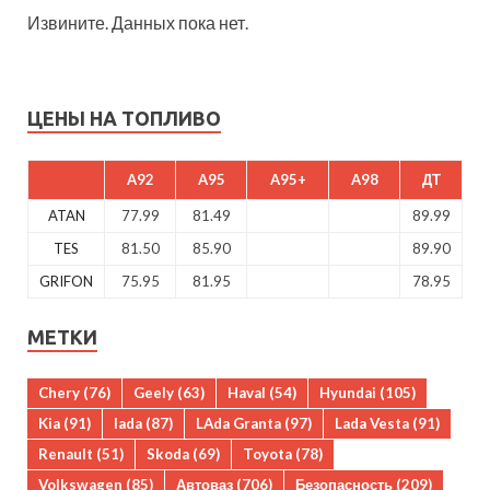
Извините. Данных пока нет.
ЦЕНЫ НА ТОПЛИВО
A92
A95
A95+
A98
ДТ
ATAN
77.99
81.49
89.99
TES
81.50
85.90
89.90
GRIFON
75.95
81.95
78.95
МЕТКИ
Chery
(76)
Geely
(63)
Haval
(54)
Hyundai
(105)
Kia
(91)
lada
(87)
LAda Granta
(97)
Lada Vesta
(91)
Renault
(51)
Skoda
(69)
Toyota
(78)
Volkswagen
(85)
Автоваз
(706)
Безопасность
(209)