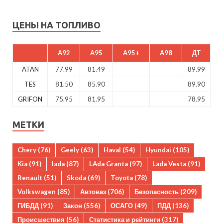
ЦЕНЫ НА ТОПЛИВО
A92
A95
A95+
A98
ДТ
ATAN
77.99
81.49
89.99
TES
81.50
85.90
89.90
GRIFON
75.95
81.95
78.95
МЕТКИ
Chery
(76)
Geely
(63)
Haval
(54)
Hyundai
(105)
Kia
(91)
lada
(87)
LAda Granta
(97)
Lada Vesta
(91)
Renault
(51)
Skoda
(69)
Toyota
(78)
Volkswagen
(85)
Автоваз
(706)
Безопасность
(209)
ГИБДД
(91)
Закон
(556)
ОСАГО
(49)
ПДД
(136)
Происшествия
(56)
Статистика и рейтинги
(317)