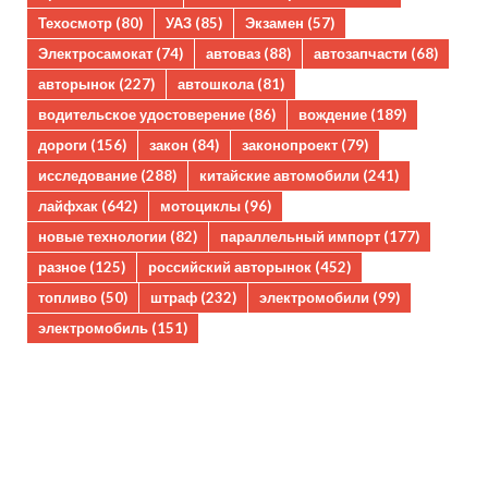
Техосмотр
(80)
УАЗ
(85)
Экзамен
(57)
Электросамокат
(74)
автоваз
(88)
автозапчасти
(68)
авторынок
(227)
автошкола
(81)
водительское удостоверение
(86)
вождение
(189)
дороги
(156)
закон
(84)
законопроект
(79)
исследование
(288)
китайские автомобили
(241)
лайфхак
(642)
мотоциклы
(96)
новые технологии
(82)
параллельный импорт
(177)
разное
(125)
российский авторынок
(452)
топливо
(50)
штраф
(232)
электромобили
(99)
электромобиль
(151)