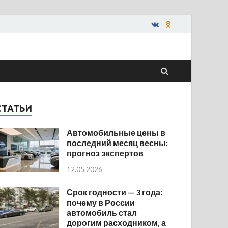
СТАТЬИ
Автомобильные цены в
последний месяц весны:
прогноз экспертов
12.05.2026
Срок годности — 3 года:
почему в России
автомобиль стал
дорогим расходником, а