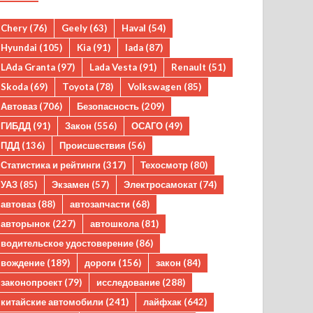
Chery
(76)
Geely
(63)
Haval
(54)
Hyundai
(105)
Kia
(91)
lada
(87)
LAda Granta
(97)
Lada Vesta
(91)
Renault
(51)
Skoda
(69)
Toyota
(78)
Volkswagen
(85)
Автоваз
(706)
Безопасность
(209)
ГИБДД
(91)
Закон
(556)
ОСАГО
(49)
ПДД
(136)
Происшествия
(56)
Статистика и рейтинги
(317)
Техосмотр
(80)
УАЗ
(85)
Экзамен
(57)
Электросамокат
(74)
автоваз
(88)
автозапчасти
(68)
авторынок
(227)
автошкола
(81)
водительское удостоверение
(86)
вождение
(189)
дороги
(156)
закон
(84)
законопроект
(79)
исследование
(288)
китайские автомобили
(241)
лайфхак
(642)