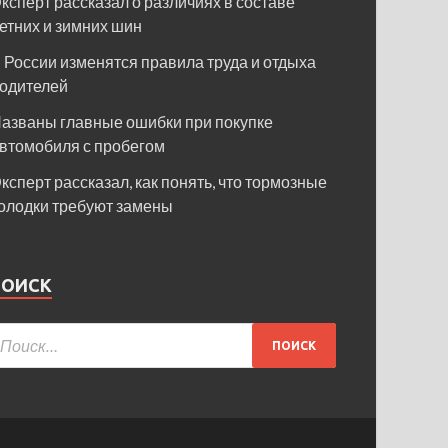
ксперт рассказал о различиях в составе
етних и зимних шин
 России изменятся правила труда и отдыха
одителей
азваны главные ошибки при покупке
втомобиля с пробегом
ксперт рассказал, как понять, что тормозные
олодки требуют замены
ПОИСК