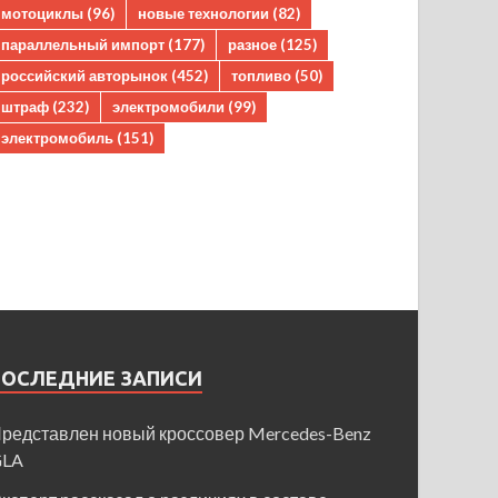
мотоциклы
(96)
новые технологии
(82)
параллельный импорт
(177)
разное
(125)
российский авторынок
(452)
топливо
(50)
штраф
(232)
электромобили
(99)
электромобиль
(151)
ПОСЛЕДНИЕ ЗАПИСИ
редставлен новый кроссовер Mercedes-Benz
GLA