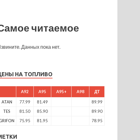
Самое читаемое
звините. Данных пока нет.
ЦЕНЫ НА ТОПЛИВО
A92
A95
A95+
A98
ДТ
ATAN
77.99
81.49
89.99
TES
81.50
85.90
89.90
GRIFON
75.95
81.95
78.95
МЕТКИ