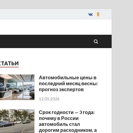
СТАТЬИ
Автомобильные цены в
последний месяц весны:
прогноз экспертов
12.05.2026
Срок годности — 3 года:
почему в России
автомобиль стал
дорогим расходником, а