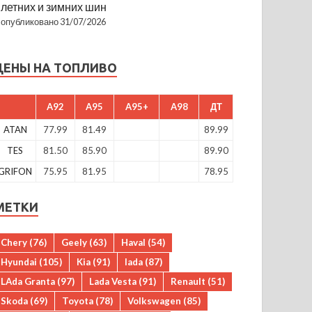
летних и зимних шин
опубликовано 31/07/2026
ЦЕНЫ НА ТОПЛИВО
A92
A95
A95+
A98
ДТ
ATAN
77.99
81.49
89.99
TES
81.50
85.90
89.90
GRIFON
75.95
81.95
78.95
МЕТКИ
Chery
(76)
Geely
(63)
Haval
(54)
Hyundai
(105)
Kia
(91)
lada
(87)
LAda Granta
(97)
Lada Vesta
(91)
Renault
(51)
Skoda
(69)
Toyota
(78)
Volkswagen
(85)