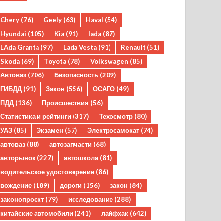
Chery
(76)
Geely
(63)
Haval
(54)
Hyundai
(105)
Kia
(91)
lada
(87)
LAda Granta
(97)
Lada Vesta
(91)
Renault
(51)
Skoda
(69)
Toyota
(78)
Volkswagen
(85)
Автоваз
(706)
Безопасность
(209)
ГИБДД
(91)
Закон
(556)
ОСАГО
(49)
ПДД
(136)
Происшествия
(56)
Статистика и рейтинги
(317)
Техосмотр
(80)
УАЗ
(85)
Экзамен
(57)
Электросамокат
(74)
автоваз
(88)
автозапчасти
(68)
авторынок
(227)
автошкола
(81)
водительское удостоверение
(86)
вождение
(189)
дороги
(156)
закон
(84)
законопроект
(79)
исследование
(288)
китайские автомобили
(241)
лайфхак
(642)