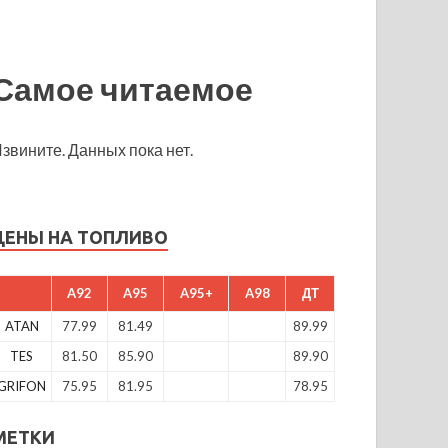
Самое читаемое
звините. Данных пока нет.
ЦЕНЫ НА ТОПЛИВО
A92
A95
A95+
A98
ДТ
ATAN
77.99
81.49
89.99
TES
81.50
85.90
89.90
GRIFON
75.95
81.95
78.95
МЕТКИ