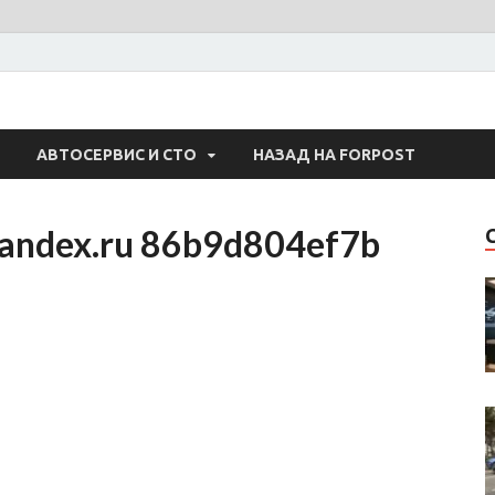
 Авто
АВТОСЕРВИС И СТО
НАЗАД НА FORPOST
yandex.ru 86b9d804ef7b