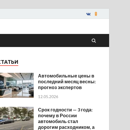
СТАТЬИ
Автомобильные цены в
последний месяц весны:
прогноз экспертов
12.05.2026
Срок годности — 3 года:
почему в России
автомобиль стал
дорогим расходником, а