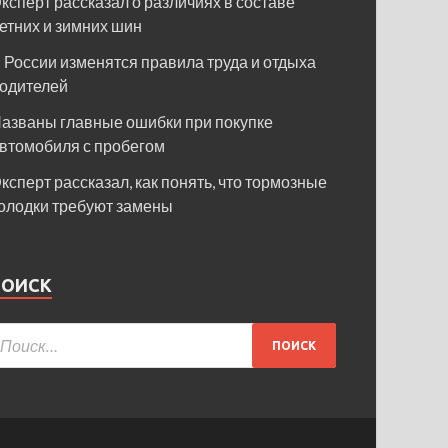
ксперт рассказал о различиях в составе
етних и зимних шин
 России изменятся правила труда и отдыха
одителей
азваны главные ошибки при покупке
втомобиля с пробегом
ксперт рассказал, как понять, что тормозные
олодки требуют замены
ПОИСК