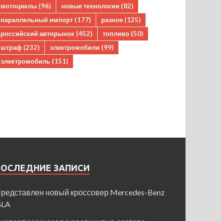
мотоциклы
(96)
новые технологии
(82)
параллельный импорт
(177)
разное
(125)
российский авторынок
(452)
топливо
(50)
штраф
(232)
электромобили
(99)
электромобиль
(151)
ПОСЛЕДНИЕ ЗАПИСИ
редставлен новый кроссовер Mercedes-Benz
GLA