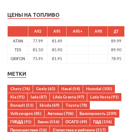
ЦЕНЫ НА ТОПЛИВО
A92
A95
A95+
A98
ДТ
ATAN
77.99
81.49
89.99
TES
81.50
85.90
89.90
GRIFON
75.95
81.95
78.95
МЕТКИ
Chery
(76)
Geely
(63)
Haval
(54)
Hyundai
(105)
Kia
(91)
lada
(87)
LAda Granta
(97)
Lada Vesta
(91)
Renault
(51)
Skoda
(69)
Toyota
(78)
Volkswagen
(85)
Автоваз
(706)
Безопасность
(209)
ГИБДД
(91)
Закон
(556)
ОСАГО
(49)
ПДД
(136)
Происшествия
(56)
Статистика и рейтинги
(317)