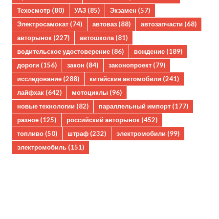
Техосмотр
(80)
УАЗ
(85)
Экзамен
(57)
Электросамокат
(74)
автоваз
(88)
автозапчасти
(68)
авторынок
(227)
автошкола
(81)
водительское удостоверение
(86)
вождение
(189)
дороги
(156)
закон
(84)
законопроект
(79)
исследование
(288)
китайские автомобили
(241)
лайфхак
(642)
мотоциклы
(96)
новые технологии
(82)
параллельный импорт
(177)
разное
(125)
российский авторынок
(452)
топливо
(50)
штраф
(232)
электромобили
(99)
электромобиль
(151)