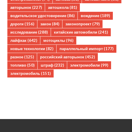
авторынок
(227)
автошкола
(81)
водительское удостоверение
(86)
вождение
(189)
дороги
(156)
закон
(84)
законопроект
(79)
исследование
(288)
китайские автомобили
(241)
лайфхак
(642)
мотоциклы
(96)
новые технологии
(82)
параллельный импорт
(177)
разное
(125)
российский авторынок
(452)
топливо
(50)
штраф
(232)
электромобили
(99)
электромобиль
(151)