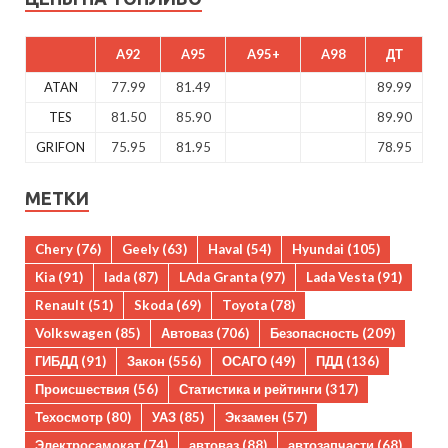
A92
A95
A95+
A98
ДТ
ATAN
77.99
81.49
89.99
TES
81.50
85.90
89.90
GRIFON
75.95
81.95
78.95
МЕТКИ
Chery
(76)
Geely
(63)
Haval
(54)
Hyundai
(105)
Kia
(91)
lada
(87)
LAda Granta
(97)
Lada Vesta
(91)
Renault
(51)
Skoda
(69)
Toyota
(78)
Volkswagen
(85)
Автоваз
(706)
Безопасность
(209)
ГИБДД
(91)
Закон
(556)
ОСАГО
(49)
ПДД
(136)
Происшествия
(56)
Статистика и рейтинги
(317)
Техосмотр
(80)
УАЗ
(85)
Экзамен
(57)
Электросамокат
(74)
автоваз
(88)
автозапчасти
(68)