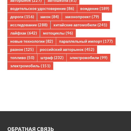
авторынок
(227)
автошкола
(81)
водительское удостоверение
(86)
вождение
(189)
дороги
(156)
закон
(84)
законопроект
(79)
исследование
(288)
китайские автомобили
(241)
лайфхак
(642)
мотоциклы
(96)
новые технологии
(82)
параллельный импорт
(177)
разное
(125)
российский авторынок
(452)
топливо
(50)
штраф
(232)
электромобили
(99)
электромобиль
(151)
ОБРАТНАЯ СВЯЗЬ