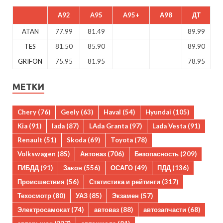
A92
A95
A95+
A98
ДТ
ATAN
77.99
81.49
89.99
TES
81.50
85.90
89.90
GRIFON
75.95
81.95
78.95
МЕТКИ
Chery
(76)
Geely
(63)
Haval
(54)
Hyundai
(105)
Kia
(91)
lada
(87)
LAda Granta
(97)
Lada Vesta
(91)
Renault
(51)
Skoda
(69)
Toyota
(78)
Volkswagen
(85)
Автоваз
(706)
Безопасность
(209)
ГИБДД
(91)
Закон
(556)
ОСАГО
(49)
ПДД
(136)
Происшествия
(56)
Статистика и рейтинги
(317)
Техосмотр
(80)
УАЗ
(85)
Экзамен
(57)
Электросамокат
(74)
автоваз
(88)
автозапчасти
(68)