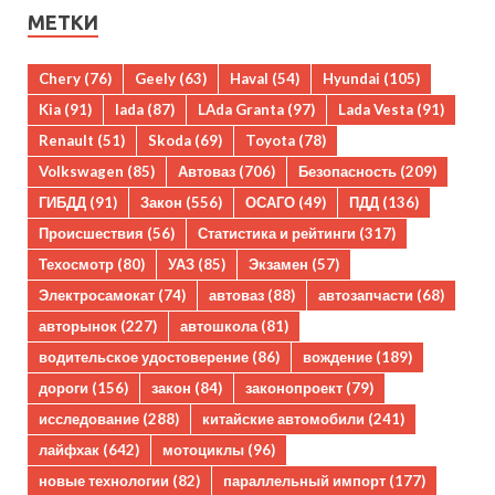
МЕТКИ
Chery
(76)
Geely
(63)
Haval
(54)
Hyundai
(105)
Kia
(91)
lada
(87)
LAda Granta
(97)
Lada Vesta
(91)
Renault
(51)
Skoda
(69)
Toyota
(78)
Volkswagen
(85)
Автоваз
(706)
Безопасность
(209)
ГИБДД
(91)
Закон
(556)
ОСАГО
(49)
ПДД
(136)
Происшествия
(56)
Статистика и рейтинги
(317)
Техосмотр
(80)
УАЗ
(85)
Экзамен
(57)
Электросамокат
(74)
автоваз
(88)
автозапчасти
(68)
авторынок
(227)
автошкола
(81)
водительское удостоверение
(86)
вождение
(189)
дороги
(156)
закон
(84)
законопроект
(79)
исследование
(288)
китайские автомобили
(241)
лайфхак
(642)
мотоциклы
(96)
новые технологии
(82)
параллельный импорт
(177)