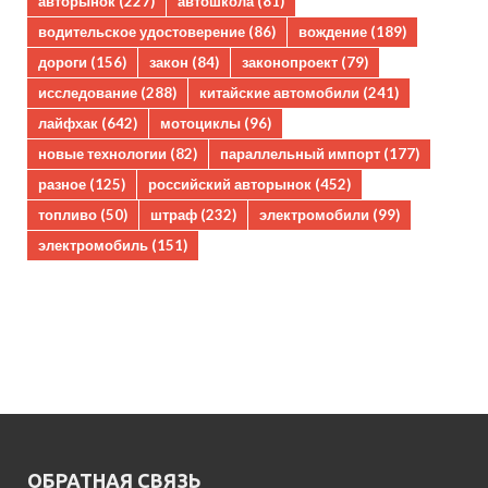
авторынок
(227)
автошкола
(81)
водительское удостоверение
(86)
вождение
(189)
дороги
(156)
закон
(84)
законопроект
(79)
исследование
(288)
китайские автомобили
(241)
лайфхак
(642)
мотоциклы
(96)
новые технологии
(82)
параллельный импорт
(177)
разное
(125)
российский авторынок
(452)
топливо
(50)
штраф
(232)
электромобили
(99)
электромобиль
(151)
ОБРАТНАЯ СВЯЗЬ