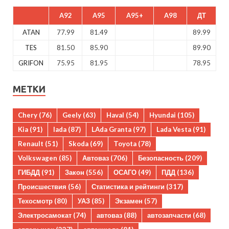
A92
A95
A95+
A98
ДТ
ATAN
77.99
81.49
89.99
TES
81.50
85.90
89.90
GRIFON
75.95
81.95
78.95
МЕТКИ
Chery
(76)
Geely
(63)
Haval
(54)
Hyundai
(105)
Kia
(91)
lada
(87)
LAda Granta
(97)
Lada Vesta
(91)
Renault
(51)
Skoda
(69)
Toyota
(78)
Volkswagen
(85)
Автоваз
(706)
Безопасность
(209)
ГИБДД
(91)
Закон
(556)
ОСАГО
(49)
ПДД
(136)
Происшествия
(56)
Статистика и рейтинги
(317)
Техосмотр
(80)
УАЗ
(85)
Экзамен
(57)
Электросамокат
(74)
автоваз
(88)
автозапчасти
(68)