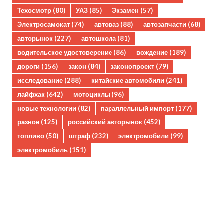
Техосмотр
(80)
УАЗ
(85)
Экзамен
(57)
Электросамокат
(74)
автоваз
(88)
автозапчасти
(68)
авторынок
(227)
автошкола
(81)
водительское удостоверение
(86)
вождение
(189)
дороги
(156)
закон
(84)
законопроект
(79)
исследование
(288)
китайские автомобили
(241)
лайфхак
(642)
мотоциклы
(96)
новые технологии
(82)
параллельный импорт
(177)
разное
(125)
российский авторынок
(452)
топливо
(50)
штраф
(232)
электромобили
(99)
электромобиль
(151)