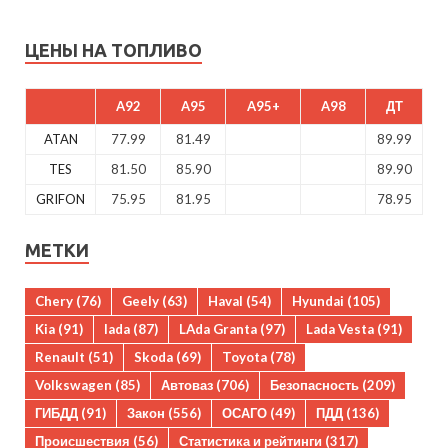
ЦЕНЫ НА ТОПЛИВО
A92
A95
A95+
A98
ДТ
ATAN
77.99
81.49
89.99
TES
81.50
85.90
89.90
GRIFON
75.95
81.95
78.95
МЕТКИ
Chery
(76)
Geely
(63)
Haval
(54)
Hyundai
(105)
Kia
(91)
lada
(87)
LAda Granta
(97)
Lada Vesta
(91)
Renault
(51)
Skoda
(69)
Toyota
(78)
Volkswagen
(85)
Автоваз
(706)
Безопасность
(209)
ГИБДД
(91)
Закон
(556)
ОСАГО
(49)
ПДД
(136)
Происшествия
(56)
Статистика и рейтинги
(317)