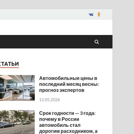
СТАТЬИ
Автомобильные цены в
последний месяц весны:
прогноз экспертов
12.05.2026
Срок годности — 3 года:
почему в России
автомобиль стал
дорогим расходником, а