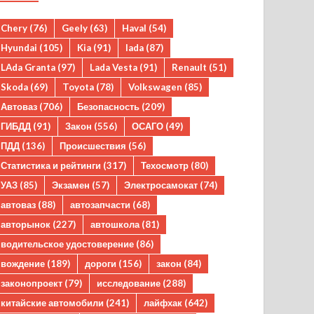
Chery
(76)
Geely
(63)
Haval
(54)
Hyundai
(105)
Kia
(91)
lada
(87)
LAda Granta
(97)
Lada Vesta
(91)
Renault
(51)
Skoda
(69)
Toyota
(78)
Volkswagen
(85)
Автоваз
(706)
Безопасность
(209)
ГИБДД
(91)
Закон
(556)
ОСАГО
(49)
ПДД
(136)
Происшествия
(56)
Статистика и рейтинги
(317)
Техосмотр
(80)
УАЗ
(85)
Экзамен
(57)
Электросамокат
(74)
автоваз
(88)
автозапчасти
(68)
авторынок
(227)
автошкола
(81)
водительское удостоверение
(86)
вождение
(189)
дороги
(156)
закон
(84)
законопроект
(79)
исследование
(288)
китайские автомобили
(241)
лайфхак
(642)