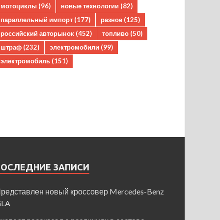
мотоциклы
(96)
новые технологии
(82)
параллельный импорт
(177)
разное
(125)
российский авторынок
(452)
топливо
(50)
штраф
(232)
электромобили
(99)
электромобиль
(151)
ПОСЛЕДНИЕ ЗАПИСИ
редставлен новый кроссовер Mercedes-Benz
GLA