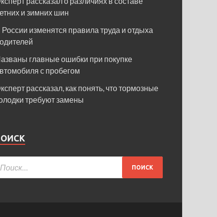
ксперт рассказал о различиях в составе
етних и зимних шин
 России изменятся правила труда и отдыха
одителей
азваны главные ошибки при покупке
втомобиля с пробегом
ксперт рассказал, как понять, что тормозные
олодки требуют замены
ПОИСК