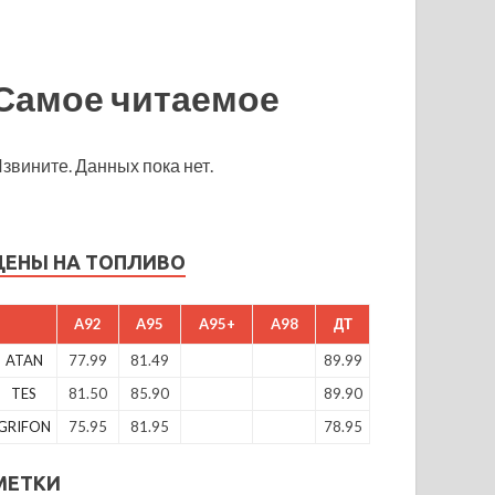
Самое читаемое
звините. Данных пока нет.
ЦЕНЫ НА ТОПЛИВО
A92
A95
A95+
A98
ДТ
ATAN
77.99
81.49
89.99
TES
81.50
85.90
89.90
GRIFON
75.95
81.95
78.95
МЕТКИ