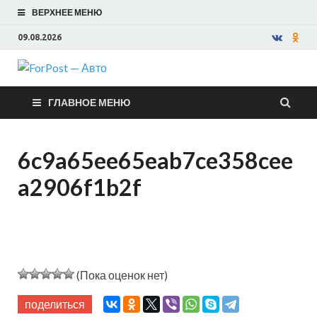
ВЕРХНЕЕ МЕНЮ
09.08.2026
ForPost —
ГЛАВНОЕ МЕНЮ
Авто
6c9a65ee65eab7ce358cee
a2906f1b2f
(Пока оценок нет)
поделиться