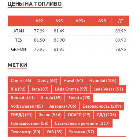
ЦЕНЫ НА ТОПЛИВО
A92
A95
A95+
A98
ДТ
ATAN
77.99
81.49
89.99
TES
81.50
85.90
89.90
GRIFON
75.95
81.95
78.95
МЕТКИ
Chery
(76)
Geely
(63)
Haval
(54)
Hyundai
(105)
Kia
(91)
lada
(87)
LAda Granta
(97)
Lada Vesta
(91)
Renault
(51)
Skoda
(69)
Toyota
(78)
Volkswagen
(85)
Автоваз
(706)
Безопасность
(209)
ГИБДД
(91)
Закон
(556)
ОСАГО
(49)
ПДД
(136)
Происшествия
(56)
Статистика и рейтинги
(317)
Техосмотр
(80)
УАЗ
(85)
Экзамен
(57)