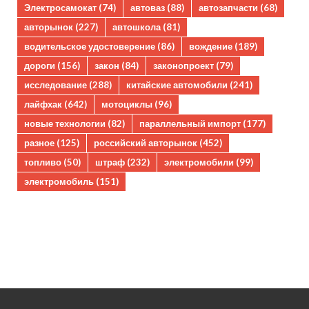
Электросамокат
(74)
автоваз
(88)
автозапчасти
(68)
авторынок
(227)
автошкола
(81)
водительское удостоверение
(86)
вождение
(189)
дороги
(156)
закон
(84)
законопроект
(79)
исследование
(288)
китайские автомобили
(241)
лайфхак
(642)
мотоциклы
(96)
новые технологии
(82)
параллельный импорт
(177)
разное
(125)
российский авторынок
(452)
топливо
(50)
штраф
(232)
электромобили
(99)
электромобиль
(151)