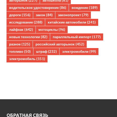
авторынок
(227)
автошкола
(81)
водительское удостоверение
(86)
вождение
(189)
дороги
(156)
закон
(84)
законопроект
(79)
исследование
(288)
китайские автомобили
(241)
лайфхак
(642)
мотоциклы
(96)
новые технологии
(82)
параллельный импорт
(177)
разное
(125)
российский авторынок
(452)
топливо
(50)
штраф
(232)
электромобили
(99)
электромобиль
(151)
ОБРАТНАЯ СВЯЗЬ