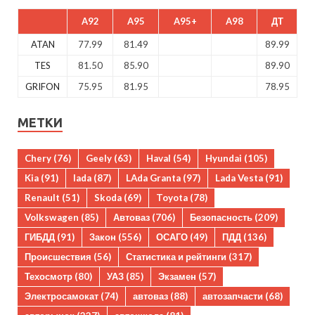
A92
A95
A95+
A98
ДТ
ATAN
77.99
81.49
89.99
TES
81.50
85.90
89.90
GRIFON
75.95
81.95
78.95
МЕТКИ
Chery
(76)
Geely
(63)
Haval
(54)
Hyundai
(105)
Kia
(91)
lada
(87)
LAda Granta
(97)
Lada Vesta
(91)
Renault
(51)
Skoda
(69)
Toyota
(78)
Volkswagen
(85)
Автоваз
(706)
Безопасность
(209)
ГИБДД
(91)
Закон
(556)
ОСАГО
(49)
ПДД
(136)
Происшествия
(56)
Статистика и рейтинги
(317)
Техосмотр
(80)
УАЗ
(85)
Экзамен
(57)
Электросамокат
(74)
автоваз
(88)
автозапчасти
(68)