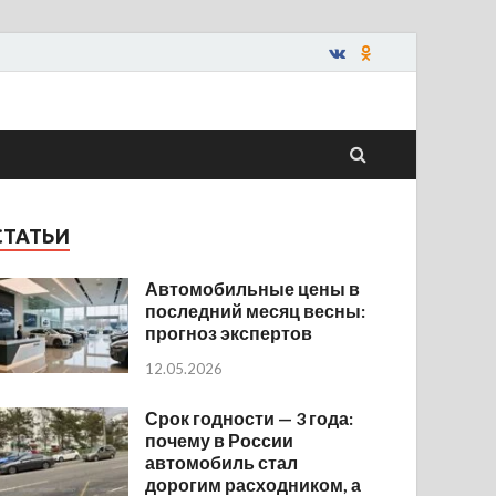
СТАТЬИ
Автомобильные цены в
последний месяц весны:
прогноз экспертов
12.05.2026
Срок годности — 3 года:
почему в России
автомобиль стал
дорогим расходником, а