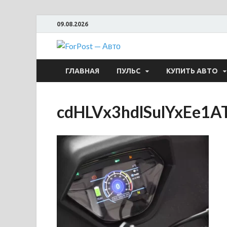
09.08.2026
ForPost —
ГЛАВНАЯ
ПУЛЬС
КУПИТЬ АВТО
cdHLVx3hdlSulYxEe1A