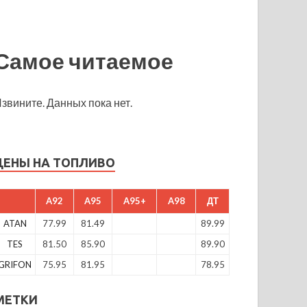
Самое читаемое
звините. Данных пока нет.
ЦЕНЫ НА ТОПЛИВО
A92
A95
A95+
A98
ДТ
ATAN
77.99
81.49
89.99
TES
81.50
85.90
89.90
GRIFON
75.95
81.95
78.95
МЕТКИ