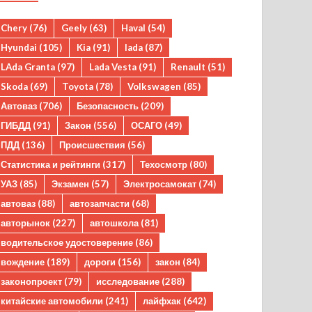
Chery
(76)
Geely
(63)
Haval
(54)
Hyundai
(105)
Kia
(91)
lada
(87)
LAda Granta
(97)
Lada Vesta
(91)
Renault
(51)
Skoda
(69)
Toyota
(78)
Volkswagen
(85)
Автоваз
(706)
Безопасность
(209)
ГИБДД
(91)
Закон
(556)
ОСАГО
(49)
ПДД
(136)
Происшествия
(56)
Статистика и рейтинги
(317)
Техосмотр
(80)
УАЗ
(85)
Экзамен
(57)
Электросамокат
(74)
автоваз
(88)
автозапчасти
(68)
авторынок
(227)
автошкола
(81)
водительское удостоверение
(86)
вождение
(189)
дороги
(156)
закон
(84)
законопроект
(79)
исследование
(288)
китайские автомобили
(241)
лайфхак
(642)