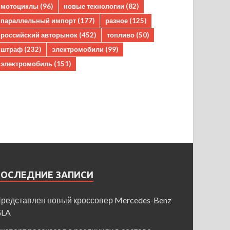
мотоциклы
(96)
новые технологии
(82)
параллельный импорт
(177)
разное
(125)
российский авторынок
(452)
топливо
(50)
штраф
(232)
электромобили
(99)
электромобиль
(151)
ПОСЛЕДНИЕ ЗАПИСИ
редставлен новый кроссовер Mercedes-Benz
GLA