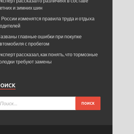
ксперт рассказал о различиях в составе
етних и зимних шин
 России изменятся правила труда и отдыха
одителей
азваны главные ошибки при покупке
втомобиля с пробегом
ксперт рассказал, как понять, что тормозные
олодки требуют замены
ПОИСК