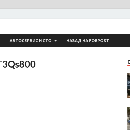
 Авто
АВТОСЕРВИС И СТО
НАЗАД НА FORPOST
T3Qs800