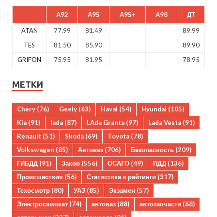
A92
A95
A95+
A98
ДТ
ATAN
77.99
81.49
89.99
TES
81.50
85.90
89.90
GRIFON
75.95
81.95
78.95
МЕТКИ
Chery
(76)
Geely
(63)
Haval
(54)
Hyundai
(105)
Kia
(91)
lada
(87)
LAda Granta
(97)
Lada Vesta
(91)
Renault
(51)
Skoda
(69)
Toyota
(78)
Volkswagen
(85)
Автоваз
(706)
Безопасность
(209)
ГИБДД
(91)
Закон
(556)
ОСАГО
(49)
ПДД
(136)
Происшествия
(56)
Статистика и рейтинги
(317)
Техосмотр
(80)
УАЗ
(85)
Экзамен
(57)
Электросамокат
(74)
автоваз
(88)
автозапчасти
(68)