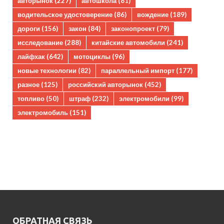
авторынок
(227)
автошкола
(81)
водительское удостоверение
(86)
вождение
(189)
дороги
(156)
закон
(84)
законопроект
(79)
исследование
(288)
китайские автомобили
(241)
лайфхак
(642)
мотоциклы
(96)
новые технологии
(82)
параллельный импорт
(177)
разное
(125)
российский авторынок
(452)
топливо
(50)
штраф
(232)
электромобили
(99)
электромобиль
(151)
ОБРАТНАЯ СВЯЗЬ