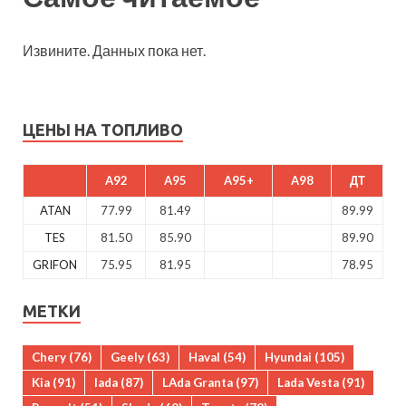
Извините. Данных пока нет.
ЦЕНЫ НА ТОПЛИВО
A92
A95
A95+
A98
ДТ
ATAN
77.99
81.49
89.99
TES
81.50
85.90
89.90
GRIFON
75.95
81.95
78.95
МЕТКИ
Chery
(76)
Geely
(63)
Haval
(54)
Hyundai
(105)
Kia
(91)
lada
(87)
LAda Granta
(97)
Lada Vesta
(91)