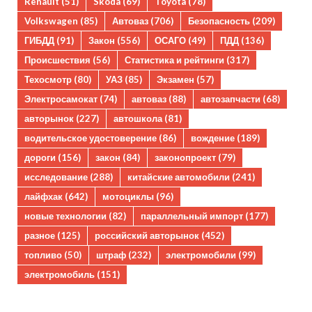
Renault
(51)
Skoda
(69)
Toyota
(78)
Volkswagen
(85)
Автоваз
(706)
Безопасность
(209)
ГИБДД
(91)
Закон
(556)
ОСАГО
(49)
ПДД
(136)
Происшествия
(56)
Статистика и рейтинги
(317)
Техосмотр
(80)
УАЗ
(85)
Экзамен
(57)
Электросамокат
(74)
автоваз
(88)
автозапчасти
(68)
авторынок
(227)
автошкола
(81)
водительское удостоверение
(86)
вождение
(189)
дороги
(156)
закон
(84)
законопроект
(79)
исследование
(288)
китайские автомобили
(241)
лайфхак
(642)
мотоциклы
(96)
новые технологии
(82)
параллельный импорт
(177)
разное
(125)
российский авторынок
(452)
топливо
(50)
штраф
(232)
электромобили
(99)
электромобиль
(151)