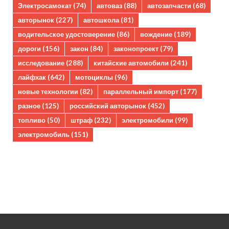
Электросамокат
(74)
автоваз
(88)
автозапчасти
(68)
авторынок
(227)
автошкола
(81)
водительское удостоверение
(86)
вождение
(189)
дороги
(156)
закон
(84)
законопроект
(79)
исследование
(288)
китайские автомобили
(241)
лайфхак
(642)
мотоциклы
(96)
новые технологии
(82)
параллельный импорт
(177)
разное
(125)
российский авторынок
(452)
топливо
(50)
штраф
(232)
электромобили
(99)
электромобиль
(151)