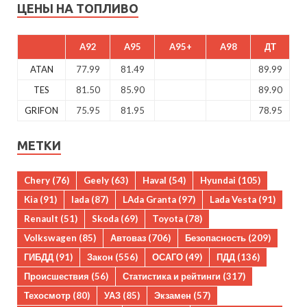
ЦЕНЫ НА ТОПЛИВО
A92
A95
A95+
A98
ДТ
ATAN
77.99
81.49
89.99
TES
81.50
85.90
89.90
GRIFON
75.95
81.95
78.95
МЕТКИ
Chery
(76)
Geely
(63)
Haval
(54)
Hyundai
(105)
Kia
(91)
lada
(87)
LAda Granta
(97)
Lada Vesta
(91)
Renault
(51)
Skoda
(69)
Toyota
(78)
Volkswagen
(85)
Автоваз
(706)
Безопасность
(209)
ГИБДД
(91)
Закон
(556)
ОСАГО
(49)
ПДД
(136)
Происшествия
(56)
Статистика и рейтинги
(317)
Техосмотр
(80)
УАЗ
(85)
Экзамен
(57)