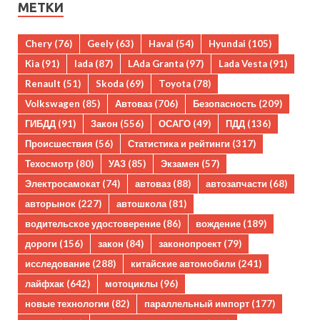
МЕТКИ
Chery
(76)
Geely
(63)
Haval
(54)
Hyundai
(105)
Kia
(91)
lada
(87)
LAda Granta
(97)
Lada Vesta
(91)
Renault
(51)
Skoda
(69)
Toyota
(78)
Volkswagen
(85)
Автоваз
(706)
Безопасность
(209)
ГИБДД
(91)
Закон
(556)
ОСАГО
(49)
ПДД
(136)
Происшествия
(56)
Статистика и рейтинги
(317)
Техосмотр
(80)
УАЗ
(85)
Экзамен
(57)
Электросамокат
(74)
автоваз
(88)
автозапчасти
(68)
авторынок
(227)
автошкола
(81)
водительское удостоверение
(86)
вождение
(189)
дороги
(156)
закон
(84)
законопроект
(79)
исследование
(288)
китайские автомобили
(241)
лайфхак
(642)
мотоциклы
(96)
новые технологии
(82)
параллельный импорт
(177)