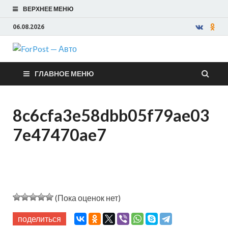
ВЕРХНЕЕ МЕНЮ
06.08.2026
ForPost —
ГЛАВНОЕ МЕНЮ
Авто
8c6cfa3e58dbb05f79ae03
7e47470ae7
(Пока оценок нет)
поделиться