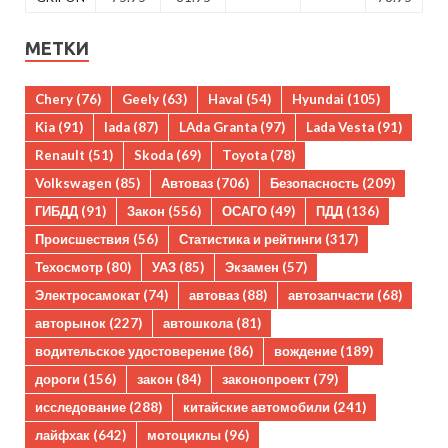
МЕТКИ
Chery
(76)
Geely
(63)
Haval
(54)
Hyundai
(105)
Kia
(91)
lada
(87)
LAda Granta
(97)
Lada Vesta
(91)
Renault
(51)
Skoda
(69)
Toyota
(78)
Volkswagen
(85)
Автоваз
(706)
Безопасность
(209)
ГИБДД
(91)
Закон
(556)
ОСАГО
(49)
ПДД
(136)
Происшествия
(56)
Статистика и рейтинги
(317)
Техосмотр
(80)
УАЗ
(85)
Экзамен
(57)
Электросамокат
(74)
автоваз
(88)
автозапчасти
(68)
авторынок
(227)
автошкола
(81)
водительское удостоверение
(86)
вождение
(189)
дороги
(156)
закон
(84)
законопроект
(79)
исследование
(288)
китайские автомобили
(241)
лайфхак
(642)
мотоциклы
(96)