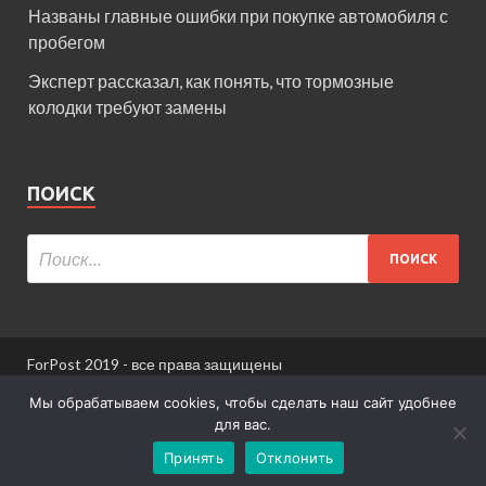
Названы главные ошибки при покупке автомобиля с
пробегом
Эксперт рассказал, как понять, что тормозные
колодки требуют замены
ПОИСК
ForPost 2019 - все права защищены
При использовании материалов сайта ссылка
Мы обрабатываем cookies, чтобы сделать наш сайт удобнее
обязательна.
для вас.
Принять
Отклонить
Информация для пользователей сайта