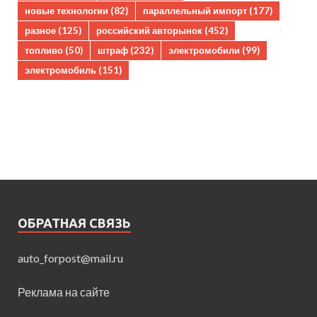
новые технологии
(82)
параллельный импорт
(177)
разное
(125)
российский авторынок
(452)
топливо
(50)
штраф
(232)
электромобили
(99)
электромобиль
(151)
ОБРАТНАЯ СВЯЗЬ
auto_forpost@mail.ru
Реклама на сайте