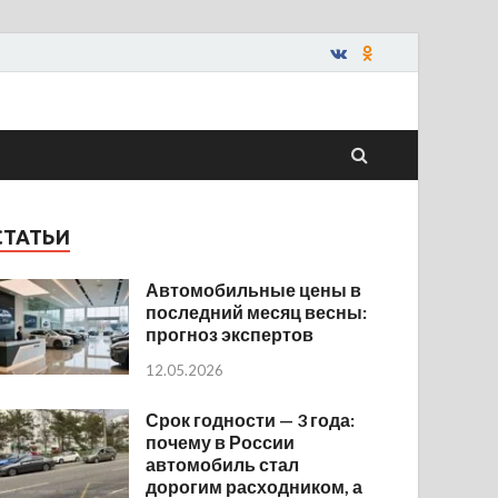
СТАТЬИ
Автомобильные цены в
последний месяц весны:
прогноз экспертов
12.05.2026
Срок годности — 3 года:
почему в России
автомобиль стал
дорогим расходником, а