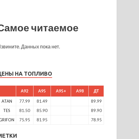
Самое читаемое
звините. Данных пока нет.
ЦЕНЫ НА ТОПЛИВО
A92
A95
A95+
A98
ДТ
ATAN
77.99
81.49
89.99
TES
81.50
85.90
89.90
GRIFON
75.95
81.95
78.95
МЕТКИ