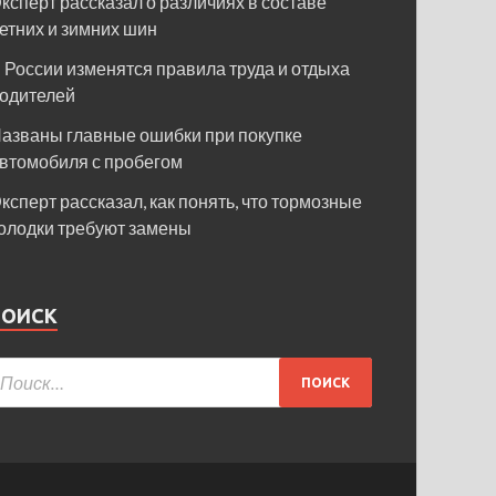
ксперт рассказал о различиях в составе
етних и зимних шин
 России изменятся правила труда и отдыха
одителей
азваны главные ошибки при покупке
втомобиля с пробегом
ксперт рассказал, как понять, что тормозные
олодки требуют замены
ПОИСК