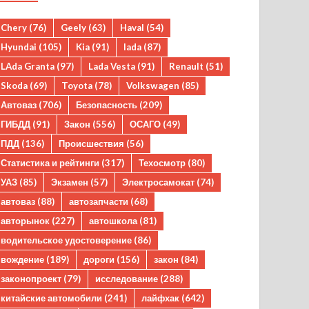
Chery
(76)
Geely
(63)
Haval
(54)
Hyundai
(105)
Kia
(91)
lada
(87)
LAda Granta
(97)
Lada Vesta
(91)
Renault
(51)
Skoda
(69)
Toyota
(78)
Volkswagen
(85)
Автоваз
(706)
Безопасность
(209)
ГИБДД
(91)
Закон
(556)
ОСАГО
(49)
ПДД
(136)
Происшествия
(56)
Статистика и рейтинги
(317)
Техосмотр
(80)
УАЗ
(85)
Экзамен
(57)
Электросамокат
(74)
автоваз
(88)
автозапчасти
(68)
авторынок
(227)
автошкола
(81)
водительское удостоверение
(86)
вождение
(189)
дороги
(156)
закон
(84)
законопроект
(79)
исследование
(288)
китайские автомобили
(241)
лайфхак
(642)