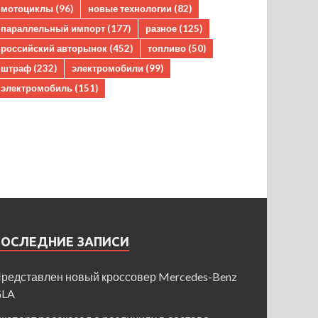
мотоциклы
(96)
новые технологии
(82)
параллельный импорт
(177)
разное
(125)
российский авторынок
(452)
топливо
(50)
штраф
(232)
электромобили
(99)
электромобиль
(151)
ПОСЛЕДНИЕ ЗАПИСИ
редставлен новый кроссовер Mercedes-Benz
GLA