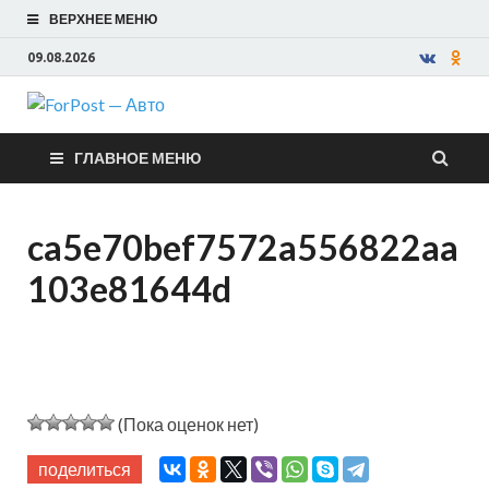
ВЕРХНЕЕ МЕНЮ
09.08.2026
ForPost —
ГЛАВНОЕ МЕНЮ
Авто
ca5e70bef7572a556822aa
103e81644d
(Пока оценок нет)
поделиться