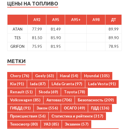
ЦЕНЫ НА ТОПЛИВО
A92
A95
A95+
A98
ДТ
ATAN
77.99
81.49
89.99
TES
81.50
85.90
89.90
GRIFON
75.95
81.95
78.95
МЕТКИ
Chery
(76)
Geely
(63)
Haval
(54)
Hyundai
(105)
Kia
(91)
lada
(87)
LAda Granta
(97)
Lada Vesta
(91)
Renault
(51)
Skoda
(69)
Toyota
(78)
Volkswagen
(85)
Автоваз
(706)
Безопасность
(209)
ГИБДД
(91)
Закон
(556)
ОСАГО
(49)
ПДД
(136)
Происшествия
(56)
Статистика и рейтинги
(317)
Техосмотр
(80)
УАЗ
(85)
Экзамен
(57)