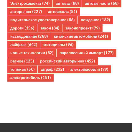
Электросамокат
(74)
автоваз
(88)
автозапчасти
(68)
авторынок
(227)
автошкола
(81)
водительское удостоверение
(86)
вождение
(189)
дороги
(156)
закон
(84)
законопроект
(79)
исследование
(288)
китайские автомобили
(241)
лайфхак
(642)
мотоциклы
(96)
новые технологии
(82)
параллельный импорт
(177)
разное
(125)
российский авторынок
(452)
топливо
(50)
штраф
(232)
электромобили
(99)
электромобиль
(151)