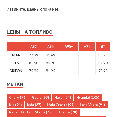
Извините. Данных пока нет.
ЦЕНЫ НА ТОПЛИВО
A92
A95
A95+
A98
ДТ
ATAN
77.99
81.49
89.99
TES
81.50
85.90
89.90
GRIFON
75.95
81.95
78.95
МЕТКИ
Chery
(76)
Geely
(63)
Haval
(54)
Hyundai
(105)
Kia
(91)
lada
(87)
LAda Granta
(97)
Lada Vesta
(91)
Renault
(51)
Skoda
(69)
Toyota
(78)