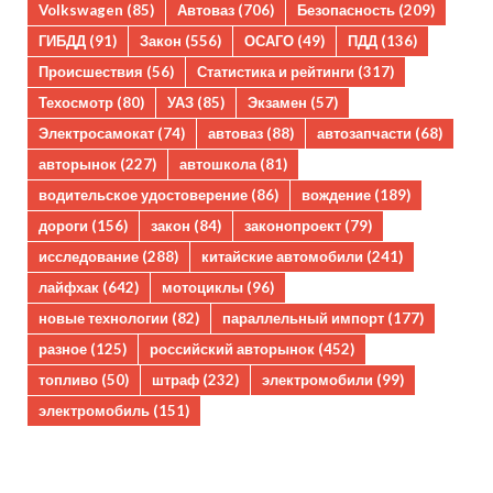
Volkswagen
(85)
Автоваз
(706)
Безопасность
(209)
ГИБДД
(91)
Закон
(556)
ОСАГО
(49)
ПДД
(136)
Происшествия
(56)
Статистика и рейтинги
(317)
Техосмотр
(80)
УАЗ
(85)
Экзамен
(57)
Электросамокат
(74)
автоваз
(88)
автозапчасти
(68)
авторынок
(227)
автошкола
(81)
водительское удостоверение
(86)
вождение
(189)
дороги
(156)
закон
(84)
законопроект
(79)
исследование
(288)
китайские автомобили
(241)
лайфхак
(642)
мотоциклы
(96)
новые технологии
(82)
параллельный импорт
(177)
разное
(125)
российский авторынок
(452)
топливо
(50)
штраф
(232)
электромобили
(99)
электромобиль
(151)